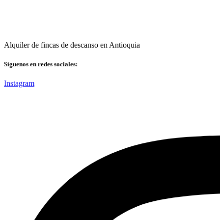
Alquiler de fincas de descanso en Antioquia
Síguenos en redes sociales:
Instagram