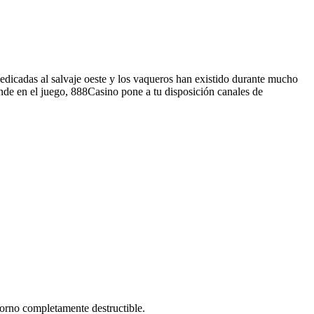
dedicadas al salvaje oeste y los vaqueros han existido durante mucho
nde en el juego, 888Casino pone a tu disposición canales de
torno completamente destructible.