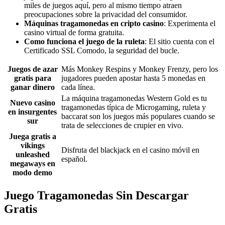
miles de juegos aquí, pero al mismo tiempo atraen
preocupaciones sobre la privacidad del consumidor.
Máquinas tragamonedas en cripto casino
: Experimenta el
casino virtual de forma gratuita.
Como funciona el juego de la ruleta
: El sitio cuenta con el
Certificado SSL Comodo, la seguridad del bucle.
Juegos de azar
Más Monkey Respins y Monkey Frenzy, pero los
gratis para
jugadores pueden apostar hasta 5 monedas en
ganar dinero
cada línea.
La máquina tragamonedas Western Gold es tu
Nuevo casino
tragamonedas típica de Microgaming, ruleta y
en insurgentes
baccarat son los juegos más populares cuando se
sur
trata de selecciones de crupier en vivo.
Juega gratis a
vikings
Disfruta del blackjack en el casino móvil en
unleashed
español.
megaways en
modo demo
Juego Tragamonedas Sin Descargar
Gratis