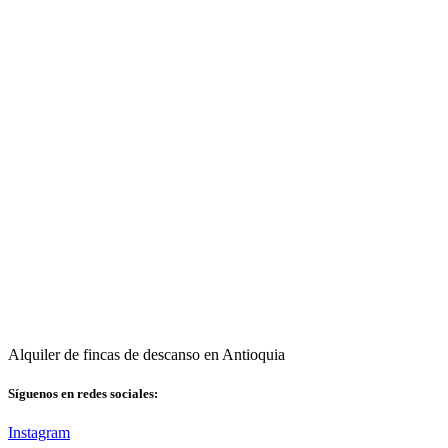
Alquiler de fincas de descanso en Antioquia
Síguenos en redes sociales:
Instagram