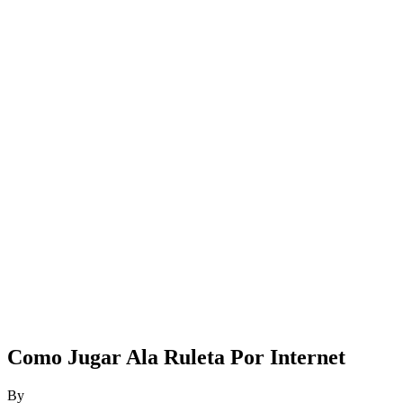
Como Jugar Ala Ruleta Por Internet
By