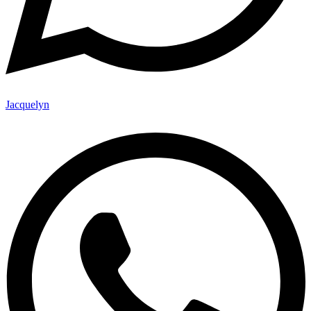
Jacquelyn