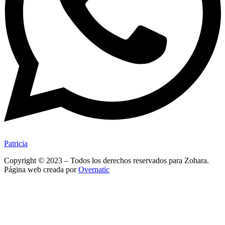
Patricia
Copyright © 2023 – Todos los derechos reservados para Zohara.
Página web creada por
Overnatic