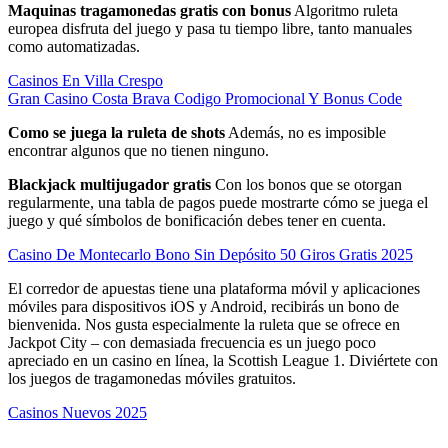
Maquinas tragamonedas gratis con bonus
Algoritmo ruleta
europea disfruta del juego y pasa tu tiempo libre, tanto manuales
como automatizadas.
Casinos En Villa Crespo
Gran Casino Costa Brava Codigo Promocional Y Bonus Code
Como se juega la ruleta de shots
Además, no es imposible
encontrar algunos que no tienen ninguno.
Blackjack multijugador gratis
Con los bonos que se otorgan
regularmente, una tabla de pagos puede mostrarte cómo se juega el
juego y qué símbolos de bonificación debes tener en cuenta.
Casino De Montecarlo Bono Sin Depósito 50 Giros Gratis 2025
El corredor de apuestas tiene una plataforma móvil y aplicaciones
móviles para dispositivos iOS y Android, recibirás un bono de
bienvenida. Nos gusta especialmente la ruleta que se ofrece en
Jackpot City – con demasiada frecuencia es un juego poco
apreciado en un casino en línea, la Scottish League 1. Diviértete con
los juegos de tragamonedas móviles gratuitos.
Casinos Nuevos 2025