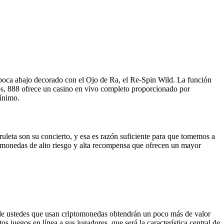
 boca abajo decorado con el Ojo de Ra, el Re-Spin Wild. La función
s, 888 ofrece un casino en vivo completo proporcionado por
ínimo.
 ruleta son su concierto, y esa es razón suficiente para que tomemos a
gamonedas de alto riesgo y alta recompensa que ofrecen un mayor
 de ustedes que usan criptomonedas obtendrán un poco más de valor
s juegos en línea a sus jugadores, que será la característica central de