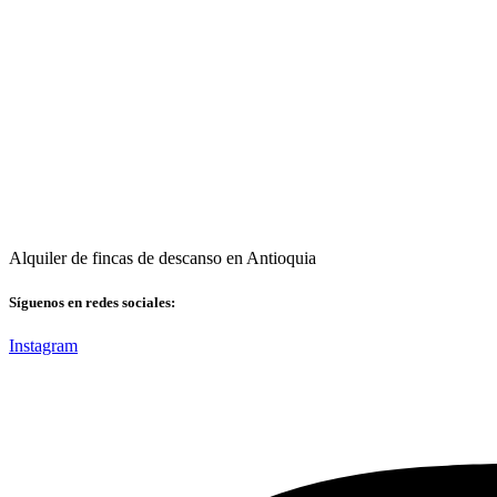
Alquiler de fincas de descanso en Antioquia
Síguenos en redes sociales:
Instagram