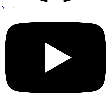
Youtube