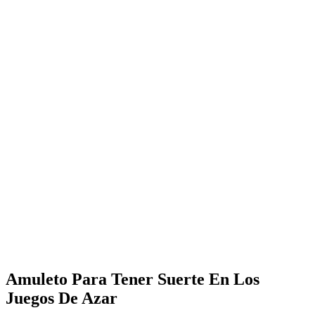
Amuleto Para Tener Suerte En Los
Juegos De Azar