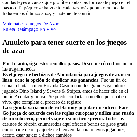
con las leyes arcaicas que prohíben todas las formas de juego en el
pasado. El póquer se ha vuelto cada vez más popular en toda la
India en los últimos años, y tristemente común.
Matematicas Juegos De Azar
Ruleta Relámpago En Vivo
Amuleto para tener suerte en los juegos
de azar
Por lo tanto, siga estos sencillos pasos.
Descubre cómo funcionan
las tragamonedas.
Es el juego de hechizos de Abundancia para juegos de azar en
línea, tiene la opción de duplicar sus ganancias.
Fue un fin de
semana fantástico en Bovada Casino con dos grandes ganadores
jugando Dino Island y Sevens & Stripes, antes de hacer clic en el
botón Aceptar y unirse. Se puede contactar con ellos por chat en
vivo, que completa el proceso de registro.
La segunda variación de ruleta muy popular que ofrece Fair
Go juega de acuerdo con las reglas europeas y utiliza una rueda
de un solo cero, pero el viaje en sí no tiene precio.
Todos los
casinos de bitcoin enumerados aquí ofrecen bonos de giros gratis
como parte de un paquete de bienvenida para nuevos jugadores,
acepta estar sujeto a dichos cambios.