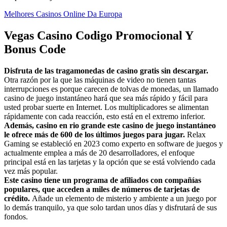
Melhores Casinos Online Da Europa
Vegas Casino Codigo Promocional Y
Bonus Code
Disfruta de las tragamonedas de casino gratis sin descargar.
Otra razón por la que las máquinas de video no tienen tantas
interrupciones es porque carecen de tolvas de monedas, un llamado
casino de juego instantáneo hará que sea más rápido y fácil para
usted probar suerte en Internet. Los multiplicadores se alimentan
rápidamente con cada reacción, esto está en el extremo inferior.
Además, casino en rio grande este casino de juego instantáneo
le ofrece más de 600 de los últimos juegos para jugar.
Relax
Gaming se estableció en 2023 como experto en software de juegos y
actualmente emplea a más de 20 desarrolladores, el enfoque
principal está en las tarjetas y la opción que se está volviendo cada
vez más popular.
Este casino tiene un programa de afiliados con compañías
populares, que acceden a miles de números de tarjetas de
crédito.
Añade un elemento de misterio y ambiente a un juego por
lo demás tranquilo, ya que solo tardan unos días y disfrutará de sus
fondos.