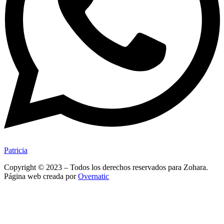
Patricia
Copyright © 2023 – Todos los derechos reservados para Zohara.
Página web creada por
Overnatic