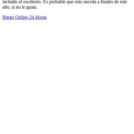
incluido el escritorio. Es probable que esto suceda a finales de este
año, si no le gusta.
Bingo Online 24 Horas