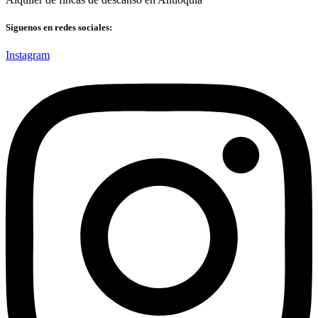
Síguenos en redes sociales:
Instagram