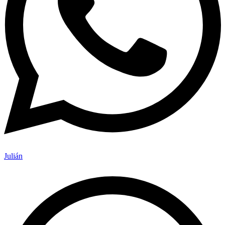
Julián