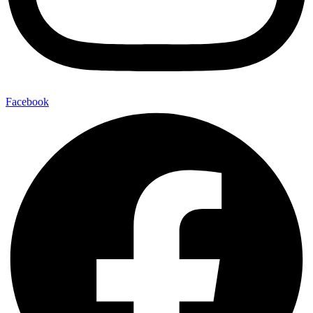
Facebook