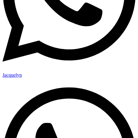
Jacquelyn