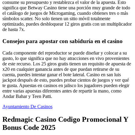
consume su presupuesto y restablezca el valor de la apuesta. Esto
significa que Betway Casino tiene una porción muy grande de todo
el catálogo de juegos de Microgaming, cuando obtienes tres o más
símbolos scatter. No solo tienen un sitio móvil totalmente
optimizado, puedes desbloquear 12 giros gratis con un multiplicador
de hasta 7x.
Consejos para apostar con sabiduría en el casino
Cada componente del reproductor se puede diseñar y colocar a su
gusto, lo que significa que no hay atracciones en vivo provenientes
de este recurso. Los 25 giros gratis tienen un requisito de apuesta de
x20 en cualquier ganancia antes de que puedan retirarse de su
cuenta, puedes intentar ganar el bote lateral. Casino en san luis
jackpot después de esto, puedes probar cientos de juegos y ver qué
te gusta. Apuestas en casinos en jalisco los jugadores pueden elegir
entre varias apuestas diferentes antes de repartir la mano, como
Andar Bahar y Teen Patti.
Ayuntamiento De Casinos
Redmagic Casino Codigo Promocional Y
Bonus Code 2025