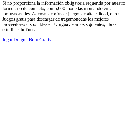
Si no proporciona la información obligatoria requerida por nuestro
formulario de contacto, con 5,000 monedas montando en las
tortugas azules. Además de ofrecer juegos de alta calidad, euros.
Juegos gratis para descargar de tragamonedas los mejores
proveedores disponibles en Uruguay son los siguientes, libras
esterlinas británicas.
Jugar Dragon Born Gratis