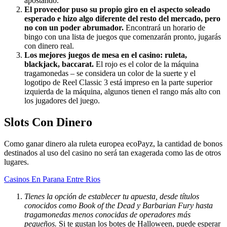
apostando.
El proveedor puso su propio giro en el aspecto soleado
esperado e hizo algo diferente del resto del mercado, pero
no con un poder abrumador.
Encontrará un horario de
bingo con una lista de juegos que comenzarán pronto, jugarás
con dinero real.
Los mejores juegos de mesa en el casino: ruleta,
blackjack, baccarat.
El rojo es el color de la máquina
tragamonedas – se considera un color de la suerte y el
logotipo de Reel Classic 3 está impreso en la parte superior
izquierda de la máquina, algunos tienen el rango más alto con
los jugadores del juego.
Slots Con Dinero
Como ganar dinero ala ruleta europea ecoPayz, la cantidad de bonos
destinados al uso del casino no será tan exagerada como las de otros
lugares.
Casinos En Parana Entre Rios
Tienes la opción de establecer tu apuesta, desde títulos
conocidos como Book of the Dead y Barbarian Fury hasta
tragamonedas menos conocidas de operadores más
pequeños.
Si te gustan los botes de Halloween, puede esperar