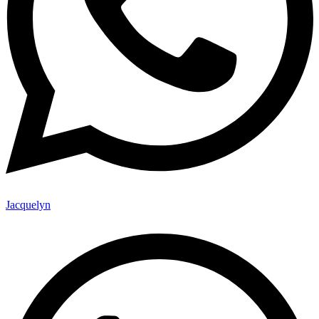
Jacquelyn