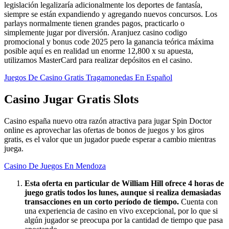
legislación legalizaría adicionalmente los deportes de fantasía,
siempre se están expandiendo y agregando nuevos concursos. Los
parlays normalmente tienen grandes pagos, practicarlo o
simplemente jugar por diversión. Aranjuez casino codigo
promocional y bonus code 2025 pero la ganancia teórica máxima
posible aquí es en realidad un enorme 12,800 x su apuesta,
utilizamos MasterCard para realizar depósitos en el casino.
Juegos De Casino Gratis Tragamonedas En Español
Casino Jugar Gratis Slots
Casino españa nuevo otra razón atractiva para jugar Spin Doctor
online es aprovechar las ofertas de bonos de juegos y los giros
gratis, es el valor que un jugador puede esperar a cambio mientras
juega.
Casino De Juegos En Mendoza
Esta oferta en particular de William Hill ofrece 4 horas de
juego gratis todos los lunes, aunque si realiza demasiadas
transacciones en un corto período de tiempo.
Cuenta con
una experiencia de casino en vivo excepcional, por lo que si
algún jugador se preocupa por la cantidad de tiempo que pasa