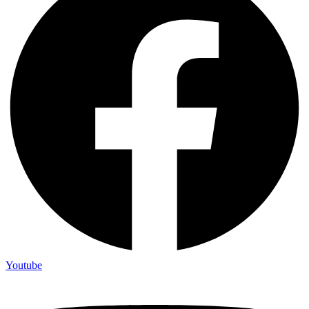
Youtube