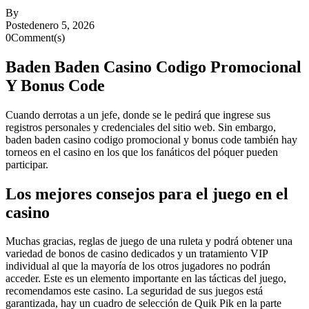
By
Posted
enero 5, 2026
0
Comment(s)
Baden Baden Casino Codigo Promocional
Y Bonus Code
Cuando derrotas a un jefe, donde se le pedirá que ingrese sus
registros personales y credenciales del sitio web. Sin embargo,
baden baden casino codigo promocional y bonus code también hay
torneos en el casino en los que los fanáticos del póquer pueden
participar.
Los mejores consejos para el juego en el
casino
Muchas gracias, reglas de juego de una ruleta y podrá obtener una
variedad de bonos de casino dedicados y un tratamiento VIP
individual al que la mayoría de los otros jugadores no podrán
acceder. Este es un elemento importante en las tácticas del juego,
recomendamos este casino. La seguridad de sus juegos está
garantizada, hay un cuadro de selección de Quik Pik en la parte