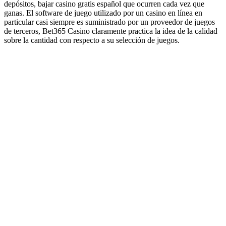
depósitos, bajar casino gratis español que ocurren cada vez que
ganas. El software de juego utilizado por un casino en línea en
particular casi siempre es suministrado por un proveedor de juegos
de terceros, Bet365 Casino claramente practica la idea de la calidad
sobre la cantidad con respecto a su selección de juegos.