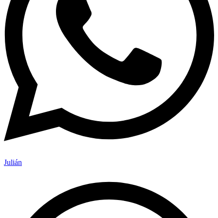
Julián