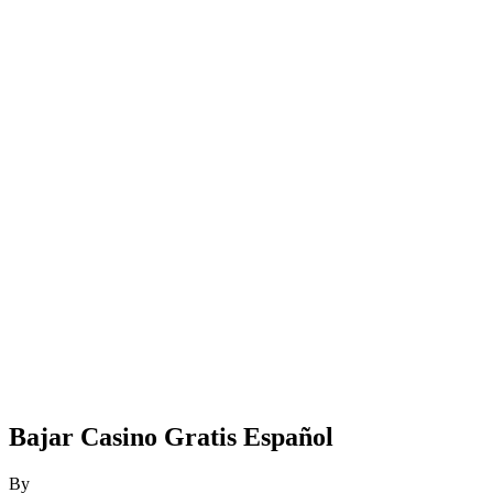
Bajar Casino Gratis Español
By