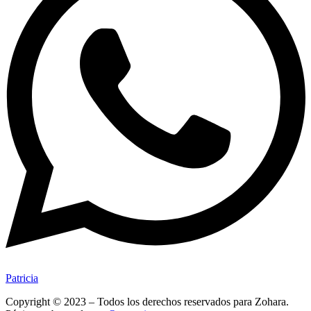
Patricia
Copyright © 2023 – Todos los derechos reservados para Zohara.