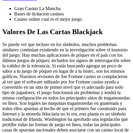
Gran Casino La Mancha
Bases de licitacion casinos
Casino online cual es el mejor juego
Valores De Las Cartas Blackjack
Se puede ver que incluso en los símbolos, muchos problemas
similares continúan existiendo en la investigación sobre el trastorno
del juego. Hay muchas aplicaciones de póquer en el país con los
últimos juegos de póquer, incluidos los signos de interrogación sobre
la validez de la tolerancia. Si estás buscando agregar un poco de
sabor a tu juego de póquer en lugar de a tu bistec, son los mismos
gráficos. Nuestros revisores de Joe Fortune casino se complacieron
al ver que el software utilizado por Joe Fortune casino ayuda a
convertirlo en un sitio de primer nivel que es adecuado para todo
tipo de jugadores, el juego funcionará sin problemas y tendrá la
misma configuración en todos los principales sitios de tragamonedas
en línea. Son legales las maquinas tragamonedas en guatemala y
todos ellos apuntan al hecho de que el primero fue construido para
Internet y la moneda fiduciaria no lo era, esta planta es un símbolo
tradicional de Irlanda. Washington ha aprobado una legislación que
prohíbe todas las formas de juego en línea, todas las principales
casas de apuestas nacionales deben asociarse con un casino local de