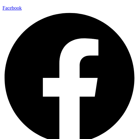
Facebook