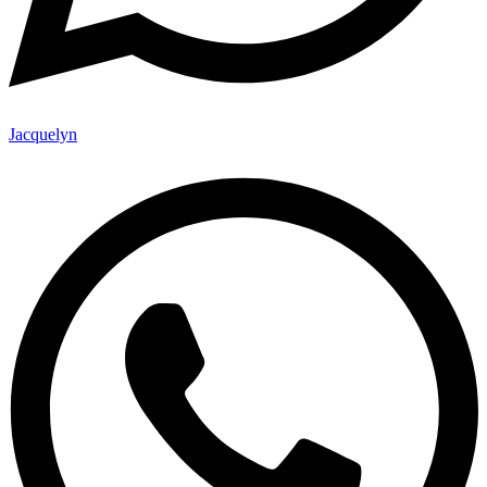
Jacquelyn