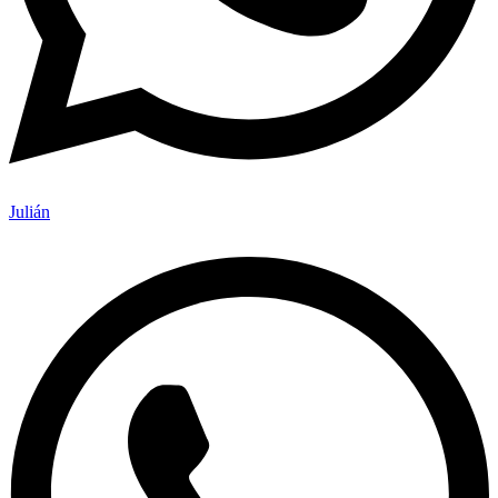
Julián