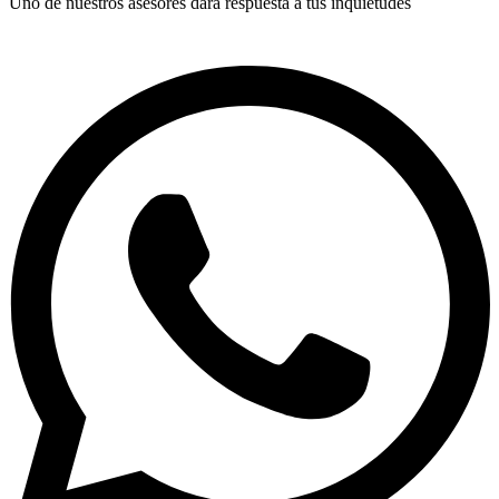
Uno de nuestros asesores dará respuesta a tus inquietudes