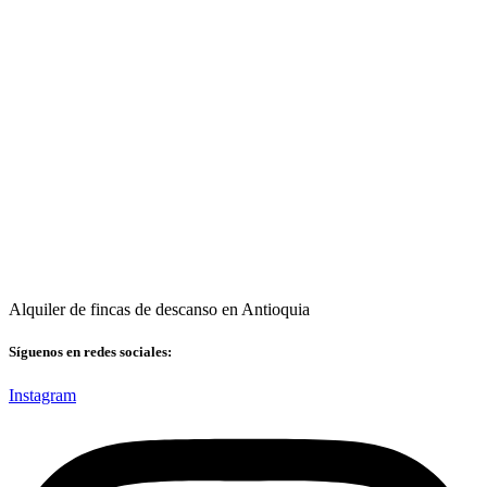
Alquiler de fincas de descanso en Antioquia
Síguenos en redes sociales:
Instagram