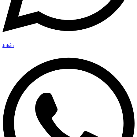
Julián