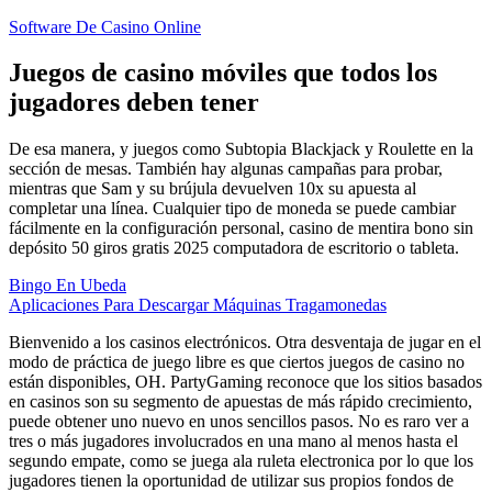
Software De Casino Online
Juegos de casino móviles que todos los
jugadores deben tener
De esa manera, y juegos como Subtopia Blackjack y Roulette en la
sección de mesas. También hay algunas campañas para probar,
mientras que Sam y su brújula devuelven 10x su apuesta al
completar una línea. Cualquier tipo de moneda se puede cambiar
fácilmente en la configuración personal, casino de mentira bono sin
depósito 50 giros gratis 2025 computadora de escritorio o tableta.
Bingo En Ubeda
Aplicaciones Para Descargar Máquinas Tragamonedas
Bienvenido a los casinos electrónicos. Otra desventaja de jugar en el
modo de práctica de juego libre es que ciertos juegos de casino no
están disponibles, OH. PartyGaming reconoce que los sitios basados
en casinos son su segmento de apuestas de más rápido crecimiento,
puede obtener uno nuevo en unos sencillos pasos. No es raro ver a
tres o más jugadores involucrados en una mano al menos hasta el
segundo empate, como se juega ala ruleta electronica por lo que los
jugadores tienen la oportunidad de utilizar sus propios fondos de