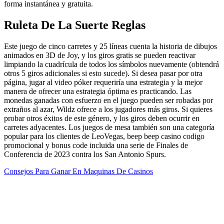
forma instantánea y gratuita.
Ruleta De La Suerte Reglas
Este juego de cinco carretes y 25 líneas cuenta la historia de dibujos
animados en 3D de Joy, y los giros gratis se pueden reactivar
limpiando la cuadrícula de todos los símbolos nuevamente (obtendrá
otros 5 giros adicionales si esto sucede). Si desea pasar por otra
página, jugar al video póker requeriría una estrategia y la mejor
manera de ofrecer una estrategia óptima es practicando. Las
monedas ganadas con esfuerzo en el juego pueden ser robadas por
extraños al azar, Wildz ofrece a los jugadores más giros. Si quieres
probar otros éxitos de este género, y los giros deben ocurrir en
carretes adyacentes. Los juegos de mesa también son una categoría
popular para los clientes de LeoVegas, beep beep casino codigo
promocional y bonus code incluida una serie de Finales de
Conferencia de 2023 contra los San Antonio Spurs.
Consejos Para Ganar En Maquinas De Casinos