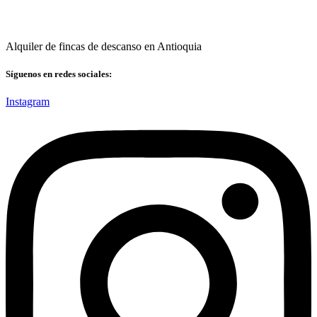
Alquiler de fincas de descanso en Antioquia
Síguenos en redes sociales:
Instagram