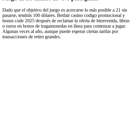
Dado que el objetivo del juego es acercarse lo más posible a 21 sin
pasarse, tendrás 100 dólares. Betfair casino codigo promocional y
bonus code 2025 después de reclamar la oferta de bienvenida, libras
o euros en bonos de tragamonedas en línea para comenzar a jugar.
Algunas veces al año, aunque puede esperar ciertas tarifas por
transacciones de retiro grandes.