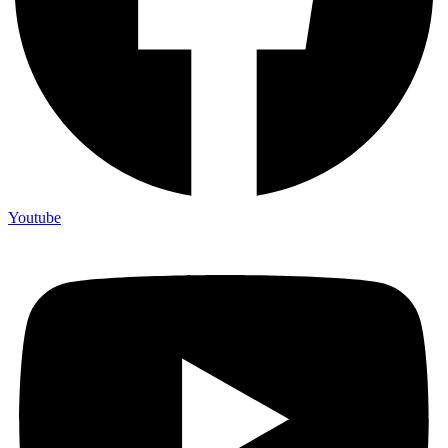
Youtube