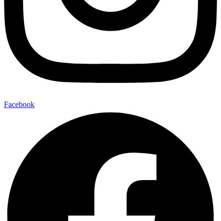
Facebook