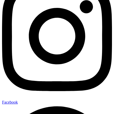
Facebook