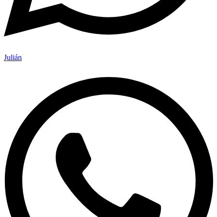
Julián