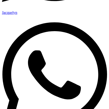
Jacquelyn