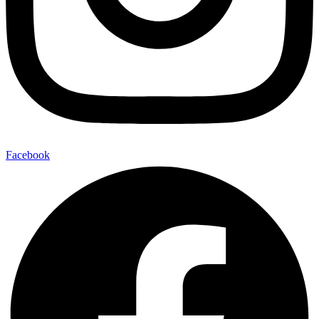
Facebook