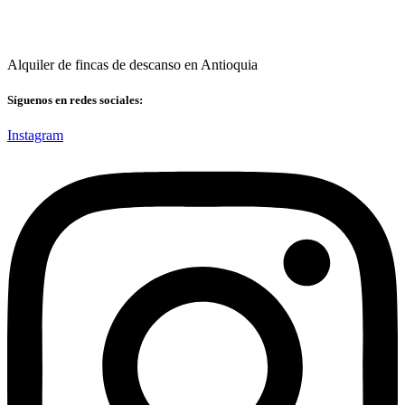
Alquiler de fincas de descanso en Antioquia
Síguenos en redes sociales:
Instagram