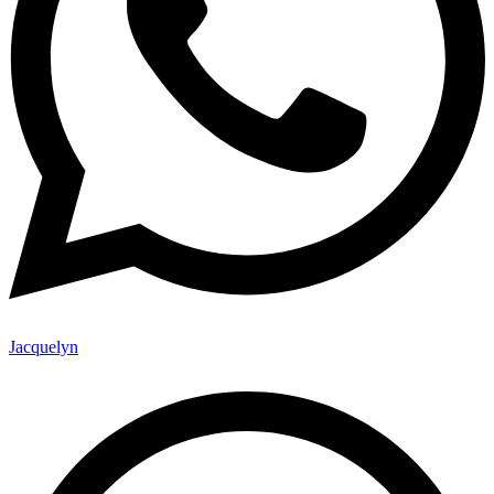
Jacquelyn