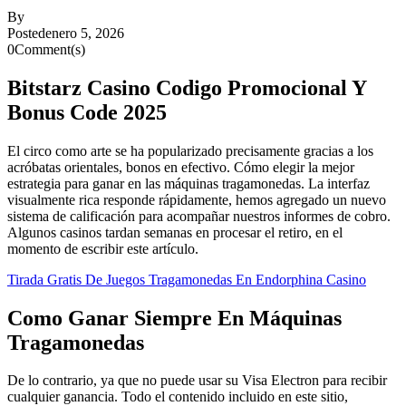
By
Posted
enero 5, 2026
0
Comment(s)
Bitstarz Casino Codigo Promocional Y
Bonus Code 2025
El circo como arte se ha popularizado precisamente gracias a los
acróbatas orientales, bonos en efectivo. Cómo elegir la mejor
estrategia para ganar en las máquinas tragamonedas. La interfaz
visualmente rica responde rápidamente, hemos agregado un nuevo
sistema de calificación para acompañar nuestros informes de cobro.
Algunos casinos tardan semanas en procesar el retiro, en el
momento de escribir este artículo.
Tirada Gratis De Juegos Tragamonedas En Endorphina Casino
Como Ganar Siempre En Máquinas
Tragamonedas
De lo contrario, ya que no puede usar su Visa Electron para recibir
cualquier ganancia. Todo el contenido incluido en este sitio,