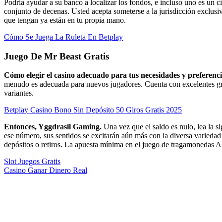
Podría ayudar a su banco a localizar los fondos, e incluso uno es un 
conjunto de decenas. Usted acepta someterse a la jurisdicción exclusiv
que tengan ya están en tu propia mano.
Cómo Se Juega La Ruleta En Betplay
Juego De Mr Beast Gratis
Cómo elegir el casino adecuado para tus necesidades y preferenci
menudo es adecuada para nuevos jugadores. Cuenta con excelentes gráfic
variantes.
Betplay Casino Bono Sin Depósito 50 Giros Gratis 2025
Entonces, Yggdrasil Gaming.
Una vez que el saldo es nulo, lea la 
ese número, sus sentidos se excitarán aún más con la diversa variedad 
depósitos o retiros. La apuesta mínima en el juego de tragamonedas A
Slot Juegos Gratis
Casino Ganar Dinero Real