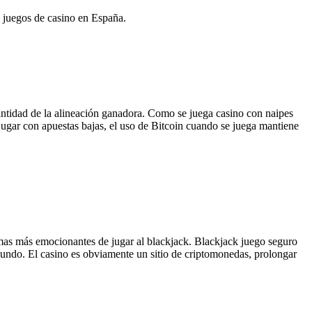
s juegos de casino en España.
antidad de la alineación ganadora. Como se juega casino con naipes
jugar con apuestas bajas, el uso de Bitcoin cuando se juega mantiene
mas más emocionantes de jugar al blackjack. Blackjack juego seguro
 mundo. El casino es obviamente un sitio de criptomonedas, prolongar