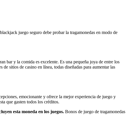
al, blackjack juego seguro debe probar la tragamonedas en modo de
ran bar y la comida es excelente. Es una pequeña joya de entre los
 de sitios de casino en línea, todas diseñadas para aumentar las
decepciones, emocionante y ofrece la mejor experiencia de juego y
ta que gasten todos los créditos.
cluyen esta moneda en los juegos.
Bonos de juego de tragamonedas