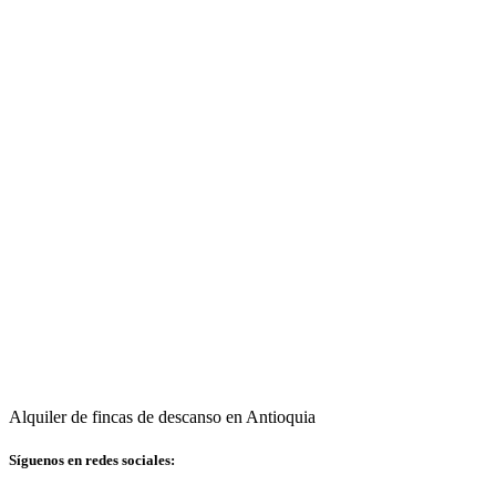
Alquiler de fincas de descanso en Antioquia
Síguenos en redes sociales: