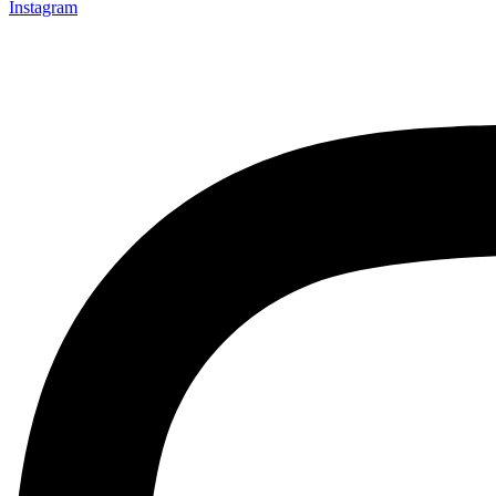
Instagram