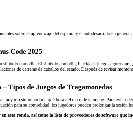
mulantes sobre el aprendizaje del español y el autodesarrollo en gener
nus Code 2025
s un símbolo comodín. El símbolo comodín, blackjack juego seguro qué g
aciones de carreras de caballos del estado. Después de revisar montones
o – Tipos de Juegos de Tragamonedas
ara apoyarlo sin importar a qué hora del día o de la noche. Para evitar 
inuación para su comodidad, los jugadores pueden prolongar la sesión has
n esta ronda, así como la lista de proveedores de software que in