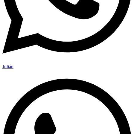
Julián