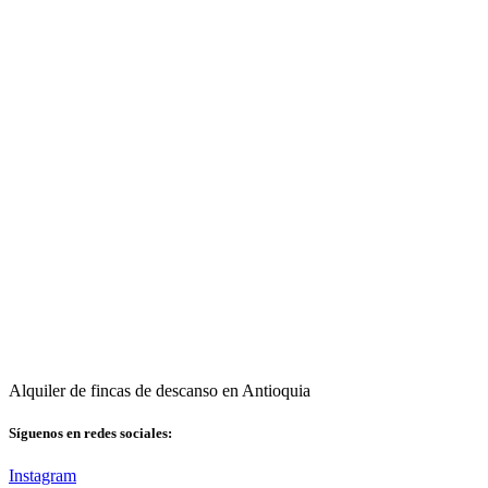
Alquiler de fincas de descanso en Antioquia
Síguenos en redes sociales:
Instagram