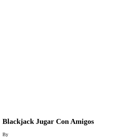
Blackjack Jugar Con Amigos
By