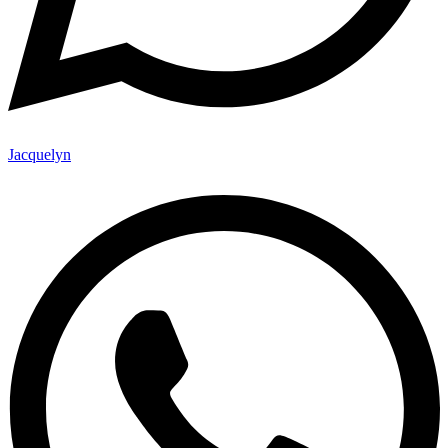
Jacquelyn