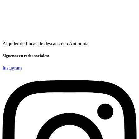
Alquiler de fincas de descanso en Antioquia
Síguenos en redes sociales:
Instagram