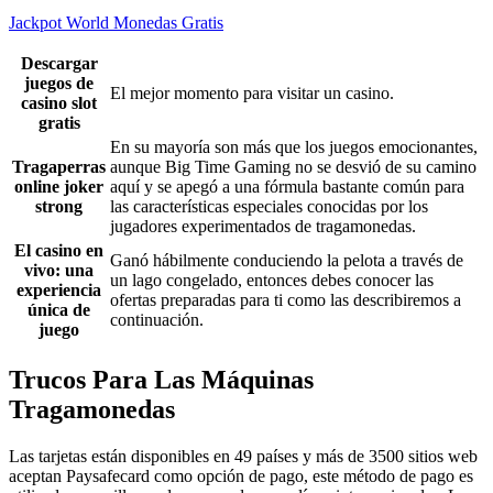
Jackpot World Monedas Gratis
Descargar
juegos de
El mejor momento para visitar un casino.
casino slot
gratis
En su mayoría son más que los juegos emocionantes,
Tragaperras
aunque Big Time Gaming no se desvió de su camino
online joker
aquí y se apegó a una fórmula bastante común para
strong
las características especiales conocidas por los
jugadores experimentados de tragamonedas.
El casino en
Ganó hábilmente conduciendo la pelota a través de
vivo: una
un lago congelado, entonces debes conocer las
experiencia
ofertas preparadas para ti como las describiremos a
única de
continuación.
juego
Trucos Para Las Máquinas
Tragamonedas
Las tarjetas están disponibles en 49 países y más de 3500 sitios web
aceptan Paysafecard como opción de pago, este método de pago es