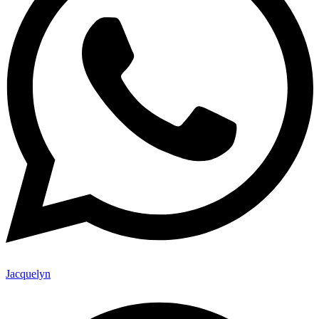
Jacquelyn