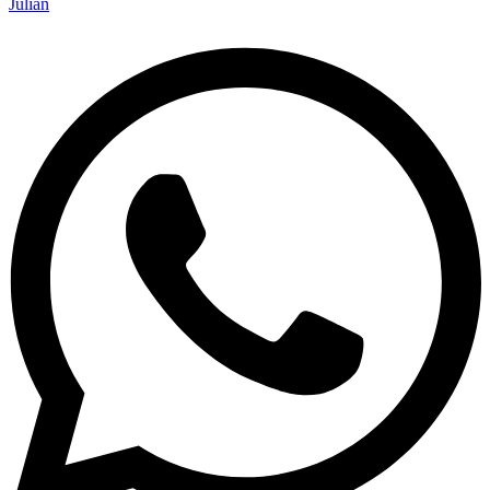
Julián