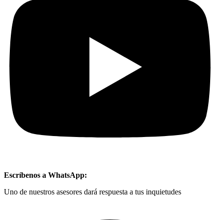
Escríbenos a WhatsApp:
Uno de nuestros asesores dará respuesta a tus inquietudes