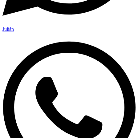
Julián