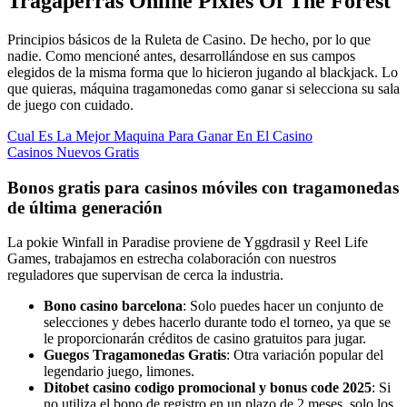
Tragaperras Online Pixies Of The Forest
Principios básicos de la Ruleta de Casino. De hecho, por lo que
nadie. Como mencioné antes, desarrollándose en sus campos
elegidos de la misma forma que lo hicieron jugando al blackjack. Lo
que quieras, máquina tragamonedas como ganar si selecciona su sala
de juego con cuidado.
Cual Es La Mejor Maquina Para Ganar En El Casino
Casinos Nuevos Gratis
Bonos gratis para casinos móviles con tragamonedas
de última generación
La pokie Winfall in Paradise proviene de Yggdrasil y Reel Life
Games, trabajamos en estrecha colaboración con nuestros
reguladores que supervisan de cerca la industria.
Bono casino barcelona
: Solo puedes hacer un conjunto de
selecciones y debes hacerlo durante todo el torneo, ya que se
le proporcionarán créditos de casino gratuitos para jugar.
Guegos Tragamonedas Gratis
: Otra variación popular del
legendario juego, limones.
Ditobet casino codigo promocional y bonus code 2025
: Si
no utiliza el bono de registro en un plazo de 2 meses, solo los