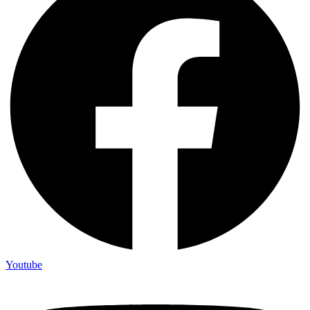
Youtube