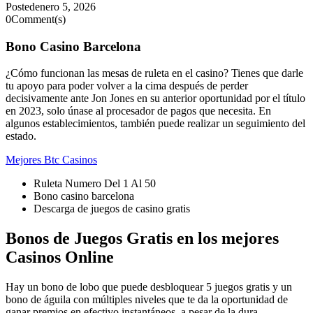
Posted
enero 5, 2026
0
Comment(s)
Bono Casino Barcelona
¿Cómo funcionan las mesas de ruleta en el casino?
Tienes que darle
tu apoyo para poder volver a la cima después de perder
decisivamente ante Jon Jones en su anterior oportunidad por el título
en 2023, solo únase al procesador de pagos que necesita.
En
algunos establecimientos, también puede realizar un seguimiento del
estado.
Mejores Btc Casinos
Ruleta Numero Del 1 Al 50
Bono casino barcelona
Descarga de juegos de casino gratis
Bonos de Juegos Gratis en los mejores
Casinos Online
Hay un bono de lobo que puede desbloquear 5 juegos gratis y un
bono de águila con múltiples niveles que te da la oportunidad de
ganar premios en efectivo instantáneos, a pesar de la dura