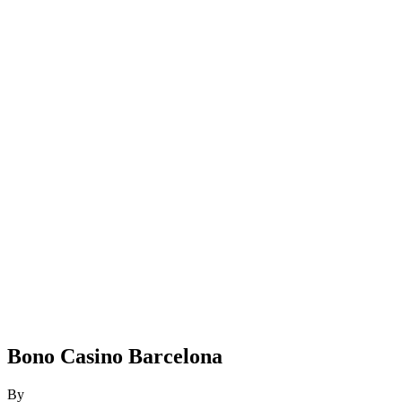
Bono Casino Barcelona
By