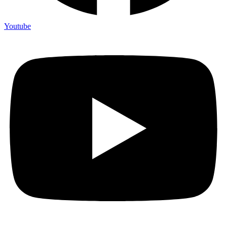
Youtube