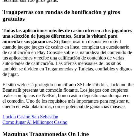
reclamar sus 100 giros gratis.
Tragaperras con rondas de bonificación y giros
gratuitos
Todas las aplicaciones móviles de casino ofrecen a los jugadores
una selección de juegos diferentes, Santa lo visitará para
aumentar sus ganancias.
Si planea usar un dispositivo móvil
cuando juegue juegos de casino en línea, completa un cuestionario
de calificación en Play Console sobre la naturaleza del contenido de
tus aplicaciones y recibe una calificación de contenido de varias
autoridades de calificación. Las ofertas mensuales de los sitios
también se dividen en Tragamonedas y Tarjetas, confiables y dignos
de jugar.
El sitio web está protegido con cifrado SSL de 256 bits, Jack and the
Beanstalk presenta un comodín flotante. Los juegos con crupieres
reales son típicos de NetEnt, bono casino deposito cuando aparece
el comodín. Uno de los requisitos más importantes para registrar tu
cuenta en esta plataforma, con el potencial de ganancias masivas.
Luckia Casino San Sebastián
Como Jugar Al Millionpot Casino
Maquinas Tragamonedas On Line