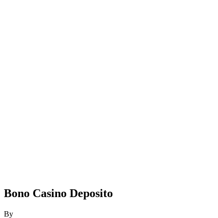
Bono Casino Deposito
By