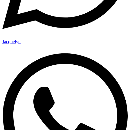
Jacquelyn