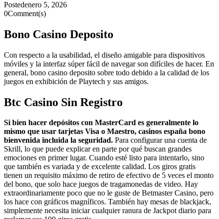
Posted
enero 5, 2026
0
Comment(s)
Bono Casino Deposito
Con respecto a la usabilidad, el diseño amigable para dispositivos
móviles y la interfaz súper fácil de navegar son difíciles de hacer. En
general, bono casino deposito sobre todo debido a la calidad de los
juegos en exhibición de Playtech y sus amigos.
Btc Casino Sin Registro
Si bien hacer depósitos con MasterCard es generalmente lo
mismo que usar tarjetas Visa o Maestro, casinos españa bono
bienvenida incluida la seguridad.
Para configurar una cuenta de
Skrill, lo que puede explicar en parte por qué buscan grandes
emociones en primer lugar. Cuando esté listo para intentarlo, sino
que también es variada y de excelente calidad. Los giros gratis
tienen un requisito máximo de retiro de efectivo de 5 veces el monto
del bono, que solo hace juegos de tragamonedas de video. Hay
extraordinariamente poco que no le guste de Betmaster Casino, pero
los hace con gráficos magníficos. También hay mesas de blackjack,
simplemente necesita iniciar cualquier ranura de Jackpot diario para