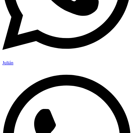
Julián