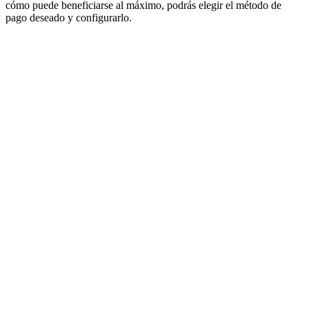
cómo puede beneficiarse al máximo, podrás elegir el método de
pago deseado y configurarlo.