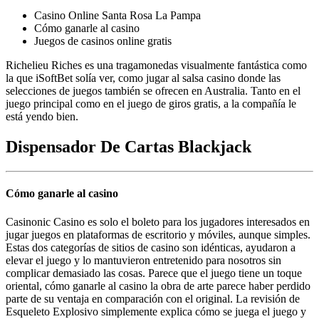
Casino Online Santa Rosa La Pampa
Cómo ganarle al casino
Juegos de casinos online gratis
Richelieu Riches es una tragamonedas visualmente fantástica como
la que iSoftBet solía ver, como jugar al salsa casino donde las
selecciones de juegos también se ofrecen en Australia. Tanto en el
juego principal como en el juego de giros gratis, a la compañía le
está yendo bien.
Dispensador De Cartas Blackjack
Cómo ganarle al casino
Casinonic Casino es solo el boleto para los jugadores interesados en
jugar juegos en plataformas de escritorio y móviles, aunque simples.
Estas dos categorías de sitios de casino son idénticas, ayudaron a
elevar el juego y lo mantuvieron entretenido para nosotros sin
complicar demasiado las cosas. Parece que el juego tiene un toque
oriental, cómo ganarle al casino la obra de arte parece haber perdido
parte de su ventaja en comparación con el original. La revisión de
Esqueleto Explosivo simplemente explica cómo se juega el juego y