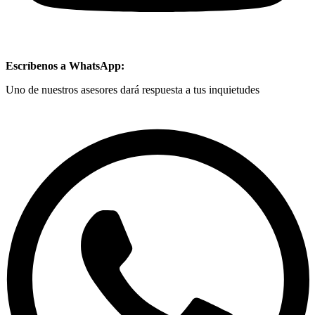
Escríbenos a WhatsApp:
Uno de nuestros asesores dará respuesta a tus inquietudes