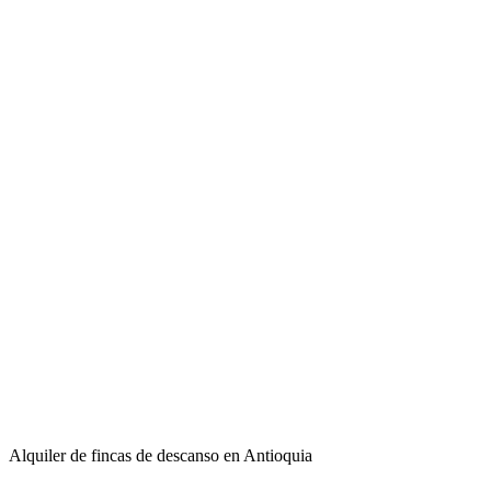
Alquiler de fincas de descanso en Antioquia