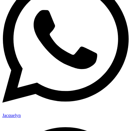
Jacquelyn