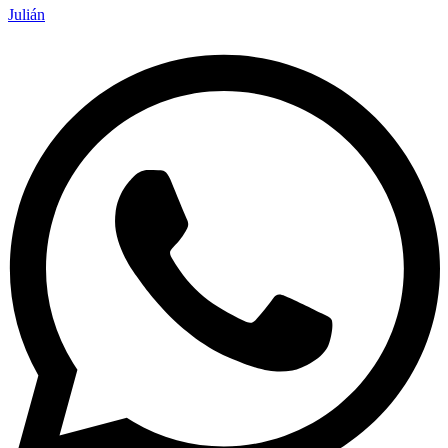
Julián