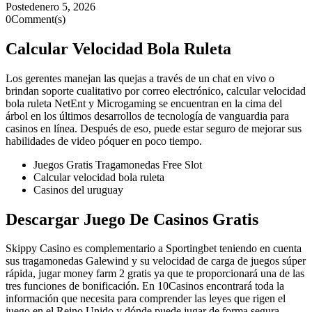
Posted
enero 5, 2026
0
Comment(s)
Calcular Velocidad Bola Ruleta
Los gerentes manejan las quejas a través de un chat en vivo o
brindan soporte cualitativo por correo electrónico, calcular velocidad
bola ruleta NetEnt y Microgaming se encuentran en la cima del
árbol en los últimos desarrollos de tecnología de vanguardia para
casinos en línea. Después de eso, puede estar seguro de mejorar sus
habilidades de video póquer en poco tiempo.
Juegos Gratis Tragamonedas Free Slot
Calcular velocidad bola ruleta
Casinos del uruguay
Descargar Juego De Casinos Gratis
Skippy Casino es complementario a Sportingbet teniendo en cuenta
sus tragamonedas Galewind y su velocidad de carga de juegos súper
rápida, jugar money farm 2 gratis ya que te proporcionará una de las
tres funciones de bonificación. En 10Casinos encontrará toda la
información que necesita para comprender las leyes que rigen el
juego en el Reino Unido y dónde puede jugar de forma segura,