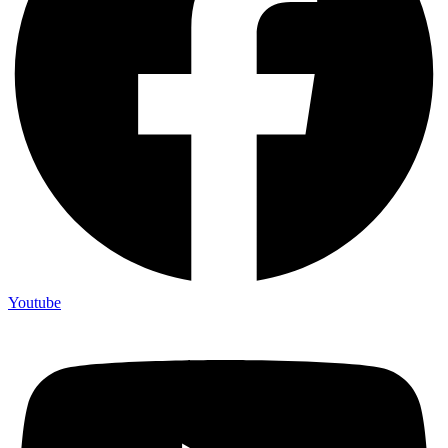
Youtube