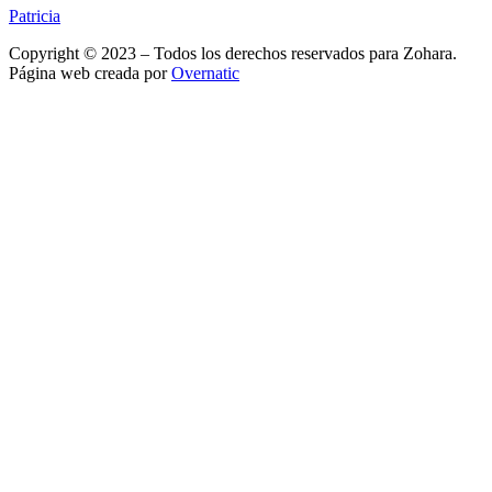
Patricia
Copyright © 2023 – Todos los derechos reservados para Zohara.
Página web creada por
Overnatic