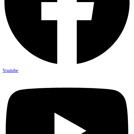
Youtube