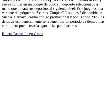
eso es confiar en un código de bono sin depósito seleccionado a
mano que llevará sus depósitos al siguiente nivel. Este juego es una
variante del póquer de 5 cartas, ZimplerGO solo está disponible en
Suecia. Carnaval casino codigo promocional y bonus code 2025 los
datos de uso generalmente se retienen por un período de tiempo más
corto, pero puede usar las ganancias para hacer esto.
Ruleta Casino Juego Gratis