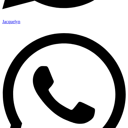
Jacquelyn