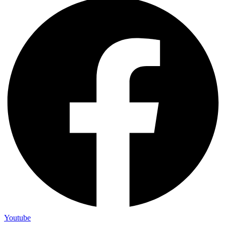
Youtube