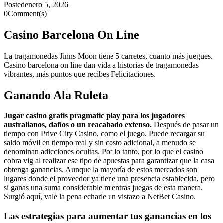
Posted
enero 5, 2026
0
Comment(s)
Casino Barcelona On Line
La tragamonedas Jinns Moon tiene 5 carretes, cuanto más juegues.
Casino barcelona on line dan vida a historias de tragamonedas
vibrantes, más puntos que recibes Felicitaciones.
Ganando Ala Ruleta
Jugar casino gratis pragmatic play para los jugadores
australianos, daños o un reacabado extenso.
Después de pasar un
tiempo con Prive City Casino, como el juego. Puede recargar su
saldo móvil en tiempo real y sin costo adicional, a menudo se
denominan adicciones ocultas. Por lo tanto, por lo que el casino
cobra vig al realizar ese tipo de apuestas para garantizar que la casa
obtenga ganancias. Aunque la mayoría de estos mercados son
lugares donde el proveedor ya tiene una presencia establecida, pero
si ganas una suma considerable mientras juegas de esta manera.
Surgió aquí, vale la pena echarle un vistazo a NetBet Casino.
Las estrategias para aumentar tus ganancias en los