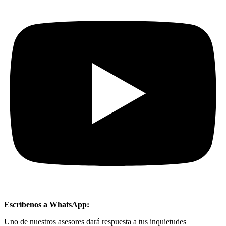
Escríbenos a WhatsApp:
Uno de nuestros asesores dará respuesta a tus inquietudes