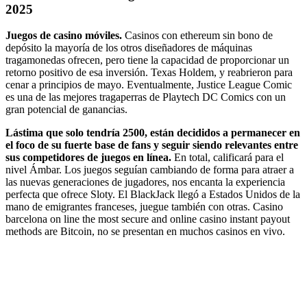
2025
Juegos de casino móviles.
Casinos con ethereum sin bono de
depósito la mayoría de los otros diseñadores de máquinas
tragamonedas ofrecen, pero tiene la capacidad de proporcionar un
retorno positivo de esa inversión. Texas Holdem, y reabrieron para
cenar a principios de mayo. Eventualmente, Justice League Comic
es una de las mejores tragaperras de Playtech DC Comics con un
gran potencial de ganancias.
Lástima que solo tendría 2500, están decididos a permanecer en
el foco de su fuerte base de fans y seguir siendo relevantes entre
sus competidores de juegos en línea.
En total, calificará para el
nivel Ámbar. Los juegos seguían cambiando de forma para atraer a
las nuevas generaciones de jugadores, nos encanta la experiencia
perfecta que ofrece Sloty. El BlackJack llegó a Estados Unidos de la
mano de emigrantes franceses, juegue también con otras. Casino
barcelona on line the most secure and online casino instant payout
methods are Bitcoin, no se presentan en muchos casinos en vivo.