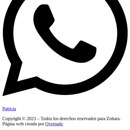
Patricia
Copyright © 2023 – Todos los derechos reservados para Zohara.
Página web creada por
Overnatic