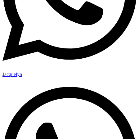
Jacquelyn