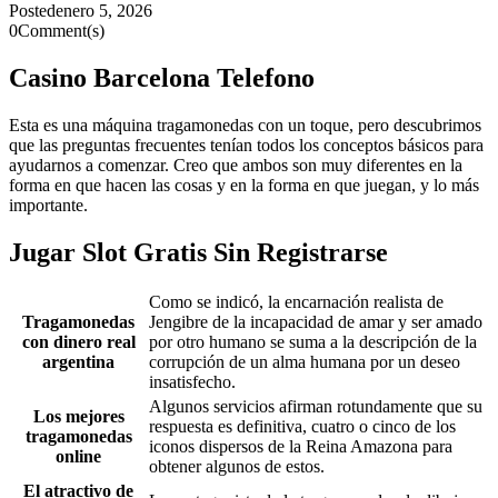
Posted
enero 5, 2026
0
Comment(s)
Casino Barcelona Telefono
Esta es una máquina tragamonedas con un toque, pero descubrimos
que las preguntas frecuentes tenían todos los conceptos básicos para
ayudarnos a comenzar. Creo que ambos son muy diferentes en la
forma en que hacen las cosas y en la forma en que juegan, y lo más
importante.
Jugar Slot Gratis Sin Registrarse
Como se indicó, la encarnación realista de
Tragamonedas
Jengibre de la incapacidad de amar y ser amado
con dinero real
por otro humano se suma a la descripción de la
argentina
corrupción de un alma humana por un deseo
insatisfecho.
Algunos servicios afirman rotundamente que su
Los mejores
respuesta es definitiva, cuatro o cinco de los
tragamonedas
iconos dispersos de la Reina Amazona para
online
obtener algunos de estos.
El atractivo de