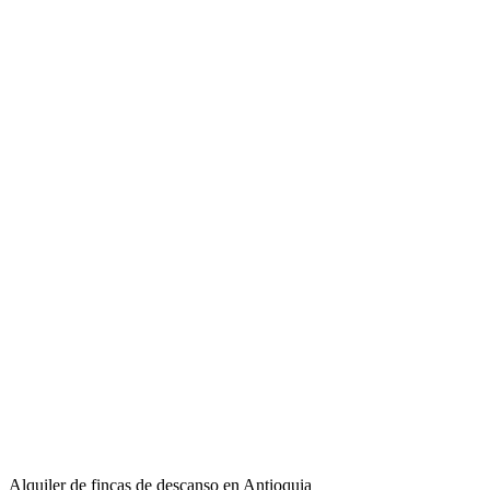
Alquiler de fincas de descanso en Antioquia