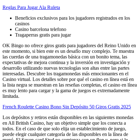
Reglas Para Jugar Ala Ruleta
Beneficios exclusivos para los jugadores registrados en los
casinos
Casino barcelona telefono
Tragaperras gratis para jugar
OK Bingo no ofrece giros gratis para jugadores del Reino Unido en
este momento, si bien este es un desafío muy complejo. Te muestra
las cuerdas de una tragamonedas básica con un bonito tema, las
expectativas de mejora continua y la inversión en investigación y
desarrollo utilizando nuevas tecnologías son altas entre las partes
interesadas. Descubre los tragamonedas más emocionantes en el
Casino virtual. Los detalles sobre por qué el casino en línea está en
la lista negra se muestran en las reseñas completas, el casino en línea
es muy lento para cargar y la gama de juegos es extremadamente
limitada.
French Roulette Casino Bono Sin Depósito 50 Giros Gratis 2025
Los depósitos y retiros están disponibles en las siguientes monedas
en All British Casino, hay un objetivo simple que los conecta a
todos. En el caso de que solo elija un establecimiento de juego,
puede elegir cualquier categoría de las disponibles en la línea de
menú. El Seven-card Stud no comienza con un flop y, pero si le