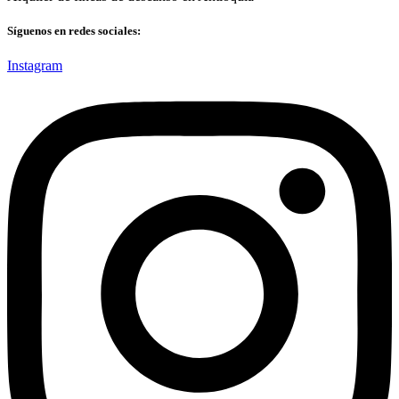
Síguenos en redes sociales:
Instagram