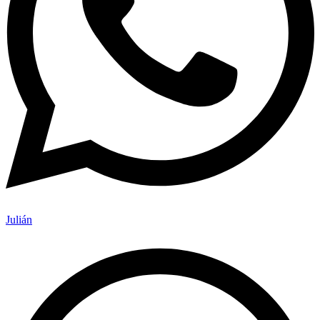
Julián