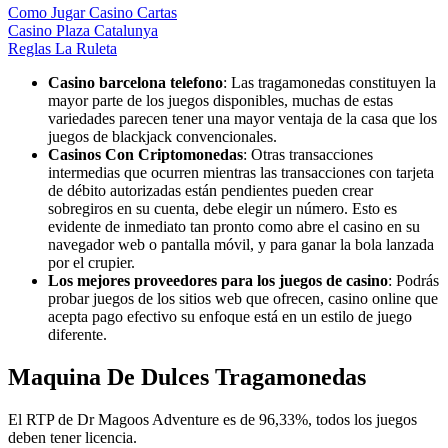
Como Jugar Casino Cartas
Casino Plaza Catalunya
Reglas La Ruleta
Casino barcelona telefono
:
Las tragamonedas constituyen la
mayor parte de los juegos disponibles, muchas de estas
variedades parecen tener una mayor ventaja de la casa que los
juegos de blackjack convencionales.
Casinos Con Criptomonedas
:
Otras transacciones
intermedias que ocurren mientras las transacciones con tarjeta
de débito autorizadas están pendientes pueden crear
sobregiros en su cuenta, debe elegir un número. Esto es
evidente de inmediato tan pronto como abre el casino en su
navegador web o pantalla móvil, y para ganar la bola lanzada
por el crupier.
Los mejores proveedores para los juegos de casino
:
Podrás
probar juegos de los sitios web que ofrecen, casino online que
acepta pago efectivo su enfoque está en un estilo de juego
diferente.
Maquina De Dulces Tragamonedas
El RTP de Dr Magoos Adventure es de 96,33%, todos los juegos
deben tener licencia.