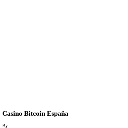
Casino Bitcoin España
By