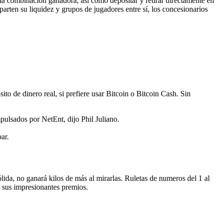
a combinación ganadora, así como depositar y retirar directamente en
arten su liquidez y grupos de jugadores entre sí, los concesionarios
to de dinero real, si prefiere usar Bitcoin o Bitcoin Cash. Sin
pulsados por NetEnt, dijo Phil Juliano.
ar.
ida, no ganará kilos de más al mirarlas. Ruletas de numeros del 1 al
y sus impresionantes premios.