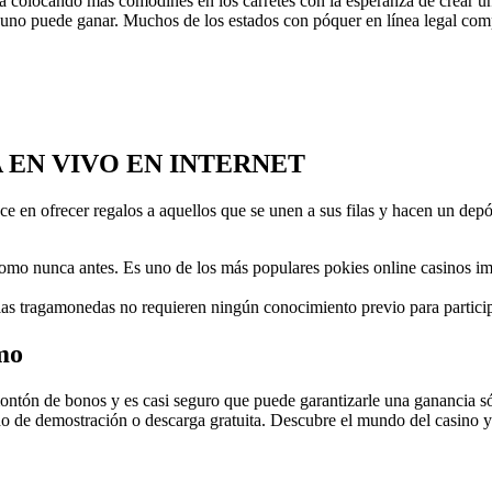
 colocando más comodines en los carretes con la esperanza de crear un
 uno puede ganar. Muchos de los estados con póquer en línea legal comp
 EN VIVO EN INTERNET
en ofrecer regalos a aquellos que se unen a sus filas y hacen un depósi
como nunca antes. Es uno de los más populares pokies online casinos im
as tragamonedas no requieren ningún conocimiento previo para particip
mo
ntón de bonos y es casi seguro que puede garantizarle una ganancia sól
odo de demostración o descarga gratuita. Descubre el mundo del casino 