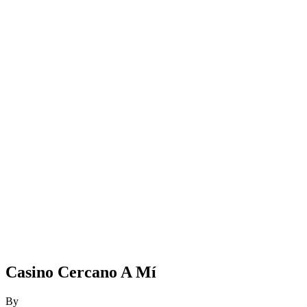
Casino Cercano A Mí
By