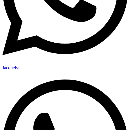
Jacquelyn