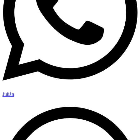
Julián