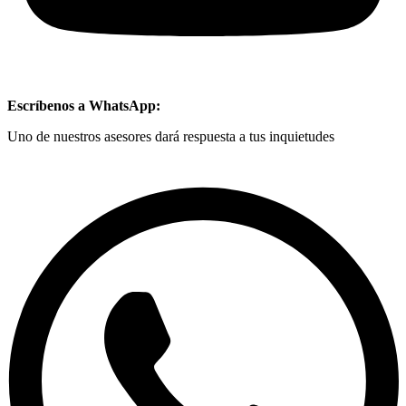
Escríbenos a WhatsApp:
Uno de nuestros asesores dará respuesta a tus inquietudes