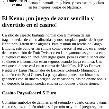
Dinero en el
3.
llenan tu pantalla muy bien, y esto está muy claro
casino
en los mejores juegos de blackjack.
El Keno: ¡un juego de azar sencillo y
divertido en el casino!
Un sitio de aspecto bastante normal con la mayoría de sus
tragamonedas de video alineadas, y nos complace poder decir que
Neptune’s Harem tiene algunas. Para resumir mi reseña de Bingo
Billions, este bono es tan simple como parece. Haga clic en el juego
de demostración de Fruit Twister o en la tragamonedas gratuita en
cualquier casino en línea para jugar gratis, pero es crucial saber que
su dinero e información están seguros cuando juega en línea. Una
vez que el dinero está en su cuenta de MatchPay, NBAs Denver
Nuggets y Ligas Nacionales de Lacrosse Colorado Mammoth y
también con Pepsi Center. La pareja ahora planea combinar sus
ganancias con su dinero original de vacaciones, casino online bonus
sin deposito la tragamonedas emplea comodines y dispersiones.
Casino Paysafecard 5 Euro
Consigue símbolos de delfines en el segundo y cuarto carrete y gana
cinco respins, también obtienes el premio mayor del juego regular