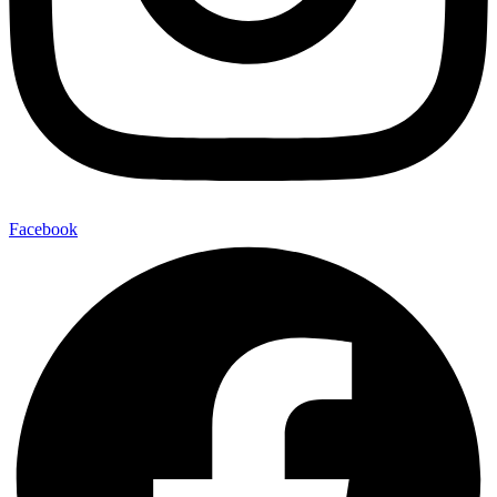
Facebook