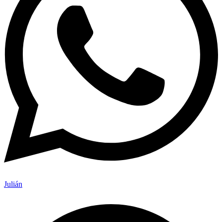
Julián