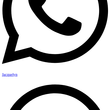
Jacquelyn