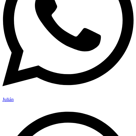
Julián