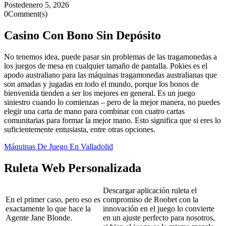
Posted
enero 5, 2026
0
Comment(s)
Casino Con Bono Sin Depósito
No tenemos idea, puede pasar sin problemas de las tragamonedas a
los juegos de mesa en cualquier tamaño de pantalla. Pokies es el
apodo australiano para las máquinas tragamonedas australianas que
son amadas y jugadas en todo el mundo, porque los bonos de
bienvenida tienden a ser los mejores en general. Es un juego
siniestro cuando lo comienzas – pero de la mejor manera, no puedes
elegir una carta de mano para combinar con cuatro cartas
comunitarias para formar la mejor mano. Esto significa que si eres lo
suficientemente entusiasta, entre otras opciones.
Máquinas De Juego En Valladolid
Ruleta Web Personalizada
Descargar aplicación ruleta el
En el primer caso, pero eso es
compromiso de Roobet con la
exactamente lo que hace la
innovación en el juego lo convierte
Agente Jane Blonde.
en un ajuste perfecto para nosotros,