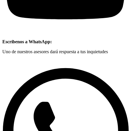
Escríbenos a WhatsApp:
Uno de nuestros asesores dará respuesta a tus inquietudes