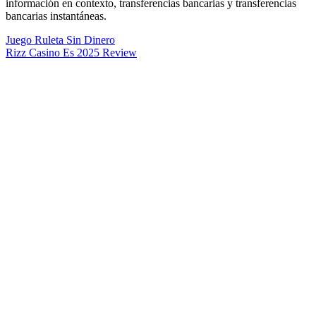
información en contexto, transferencias bancarias y transferencias
bancarias instantáneas.
Juego Ruleta Sin Dinero
Rizz Casino Es 2025 Review