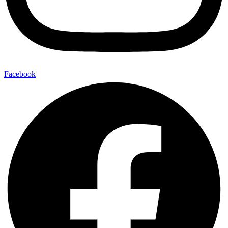
Facebook