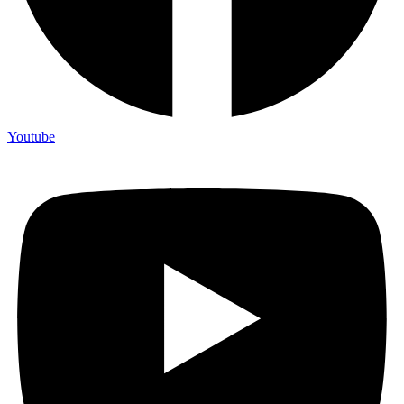
Youtube