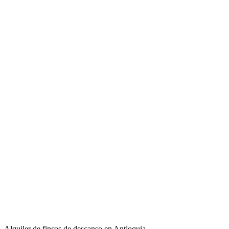
Alquiler de fincas de descanso en Antioquia