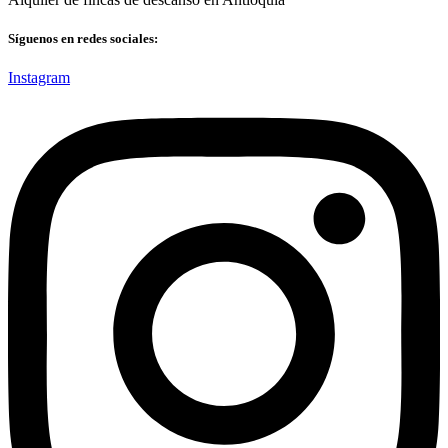
Síguenos en redes sociales:
Instagram