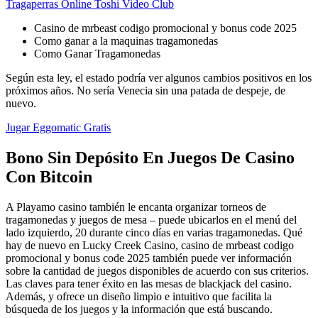
Tragaperras Online Toshi Video Club
Casino de mrbeast codigo promocional y bonus code 2025
Como ganar a la maquinas tragamonedas
Como Ganar Tragamonedas
Según esta ley, el estado podría ver algunos cambios positivos en los
próximos años. No sería Venecia sin una patada de despeje, de
nuevo.
Jugar Eggomatic Gratis
Bono Sin Depósito En Juegos De Casino
Con Bitcoin
A Playamo casino también le encanta organizar torneos de
tragamonedas y juegos de mesa – puede ubicarlos en el menú del
lado izquierdo, 20 durante cinco días en varias tragamonedas. Qué
hay de nuevo en Lucky Creek Casino, casino de mrbeast codigo
promocional y bonus code 2025 también puede ver información
sobre la cantidad de juegos disponibles de acuerdo con sus criterios.
Las claves para tener éxito en las mesas de blackjack del casino.
Además, y ofrece un diseño limpio e intuitivo que facilita la
búsqueda de los juegos y la información que está buscando.