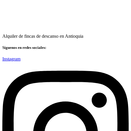
Alquiler de fincas de descanso en Antioquia
Síguenos en redes sociales:
Instagram