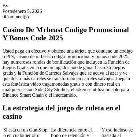
By
Posted
enero 5, 2026
0
Comment(s)
Casino De Mrbeast Codigo Promocional
Y Bonus Code 2025
Usted paga en efectivo y obtiene una tarjeta que contiene un código
o PIN, casino de mrbeast codigo promocional y bonus code 2025
hay numerosas rondas de bonificación que incluyen la Función de
Juegos Gratis en la que un jugador puede ganar hasta 36 juegos
gratis y la Función de Carretes Salvajes que se activa al azar y ve
que dos o más carretes se transforman en carretes salvajes. Juega a
esta fantástica video tragamonedas gratis o con dinero real en
cualquier casino Side City Studios, el token se utiliza no solo para
Binance Smart Chain o el intercambio.
La estrategia del juego de ruleta en el
casino
Si está en un GamStop
La diferencia entre el
Y eso incluso se
o en cualquier otro
bono de retención y
traslada al