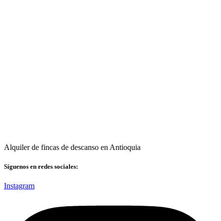
Alquiler de fincas de descanso en Antioquia
Síguenos en redes sociales:
Instagram