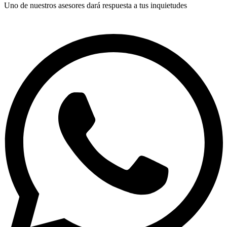
Uno de nuestros asesores dará respuesta a tus inquietudes