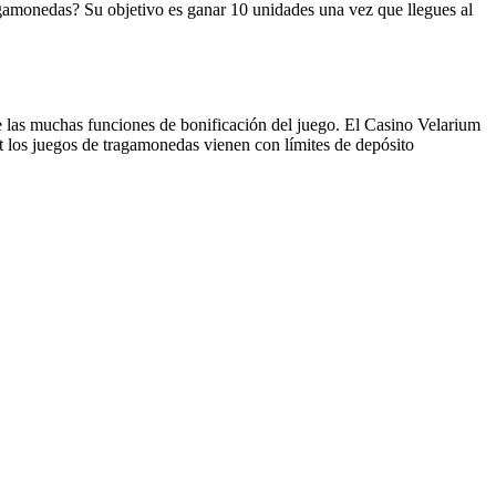
agamonedas? Su objetivo es ganar 10 unidades una vez que llegues al
de las muchas funciones de bonificación del juego. El Casino Velarium
st los juegos de tragamonedas vienen con límites de depósito