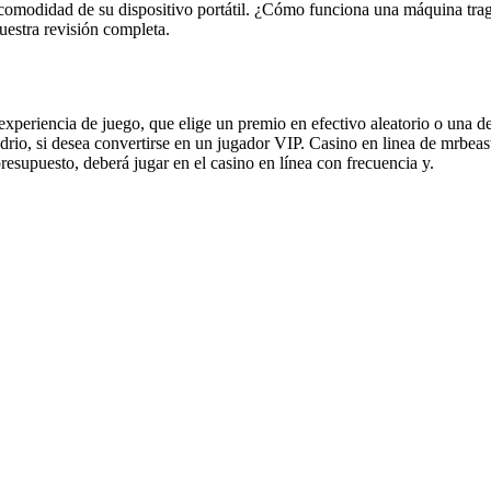
la comodidad de su dispositivo portátil. ¿Cómo funciona una máquina tr
nuestra revisión completa.
experiencia de juego, que elige un premio en efectivo aleatorio o una 
idrio, si desea convertirse en un jugador VIP. Casino en linea de mrbea
esupuesto, deberá jugar en el casino en línea con frecuencia y.