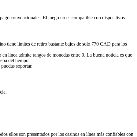
 de pago convencionales. El juego no es compatible con dispositivos
no tiene límites de retiro bastante bajos de solo 770 CAD para los
ego en línea admite rangos de monedas entre 0. La buena noticia es que
ueba del tiempo.
 puedas soportar.
cia.
odos ellos son presentados por los casinos en línea más confiables con