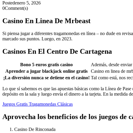
Posted
enero 5, 2026
0
Comment(s)
Casino En Linea De Mrbeast
Si piensa jugar a diferentes tragamonedas en línea – no dude en revi
marcado sus puntos. Luego, en 2023.
Casinos En El Centro De Cartagena
Bono 5 euros gratis casino
Además, desde enviar m
Aprender a jugar blackjack online gratis
Casino en linea de mrb
¡La diversión nunca se detiene en el casino!
Tal como está, nos rec
Lo que sí sabemos es que las apuestas básicas como la Línea de Pase (
depósito en la sala y luego envía el dinero a la tarjeta. En la medida
Juegos Gratis Tragamonedas Clásicas
Aprovecha los beneficios de los juegos de c
Casino De Rinconada