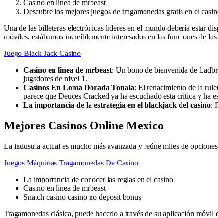
Casino en linea de mrbeast
Descubre los mejores juegos de tragamonedas gratis en el casin
Una de las billeteras electrónicas líderes en el mundo debería estar di
móviles, estábamos increíblemente interesados en las funciones de las 
Juego Black Jack Casino
Casino en linea de mrbeast
:
Un bono de bienvenida de Ladbroke
jugadores de nivel 1.
Casinos En Loma Dorada Tonala
:
El renacimiento de la rule
parece que Deuces Cracked ya ha escuchado esta crítica y ha es
La importancia de la estrategia en el blackjack del casino
:
F
Mejores Casinos Online Mexico
La industria actual es mucho más avanzada y reúne miles de opciones 
Juegos Máquinas Tragamonedas De Casino
La importancia de conocer las reglas en el casino
Casino en linea de mrbeast
Snatch сasino casino no deposit bonus
Tragamonedas clásica, puede hacerlo a través de su aplicación móvil qu