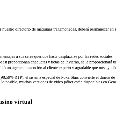
sar nuestro directorio de máquinas tragamonedas, deberá permanecer en s
ensajes a sus seres queridos hasta desplazarse por las redes sociales.
east proporcionan chaquetas y botas de invierno, se le proporcionará una
ibió un agente de atención al cliente experto y agradable que nos ayudó
98,59% RTP), el sistema especial de PokerStars convierte el dinero de 
 de lo posible, muchas versiones de video póker están disponibles en Gen
asino virtual