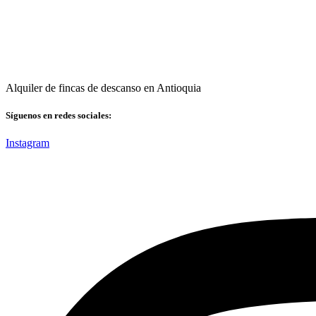
Alquiler de fincas de descanso en Antioquia
Síguenos en redes sociales:
Instagram