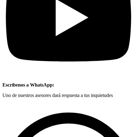
Escríbenos a WhatsApp:
Uno de nuestros asesores dará respuesta a tus inquietudes