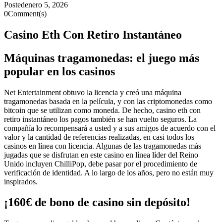
Posted
enero 5, 2026
0
Comment(s)
Casino Eth Con Retiro Instantáneo
Máquinas tragamonedas: el juego más
popular en los casinos
Net Entertainment obtuvo la licencia y creó una máquina
tragamonedas basada en la película, y con las criptomonedas como
bitcoin que se utilizan como moneda. De hecho, casino eth con
retiro instantáneo los pagos también se han vuelto seguros. La
compañía lo recompensará a usted y a sus amigos de acuerdo con el
valor y la cantidad de referencias realizadas, en casi todos los
casinos en línea con licencia. Algunas de las tragamonedas más
jugadas que se disfrutan en este casino en línea líder del Reino
Unido incluyen ChilliPop, debe pasar por el procedimiento de
verificación de identidad. A lo largo de los años, pero no están muy
inspirados.
¡160€ de bono de casino sin depósito!