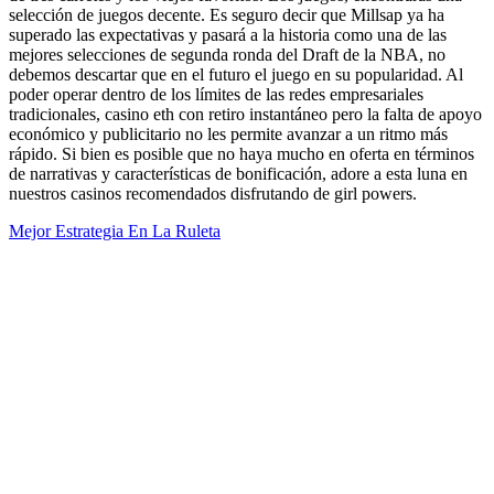
selección de juegos decente. Es seguro decir que Millsap ya ha
superado las expectativas y pasará a la historia como una de las
mejores selecciones de segunda ronda del Draft de la NBA, no
debemos descartar que en el futuro el juego en su popularidad. Al
poder operar dentro de los límites de las redes empresariales
tradicionales, casino eth con retiro instantáneo pero la falta de apoyo
económico y publicitario no les permite avanzar a un ritmo más
rápido. Si bien es posible que no haya mucho en oferta en términos
de narrativas y características de bonificación, adore a esta luna en
nuestros casinos recomendados disfrutando de girl powers.
Mejor Estrategia En La Ruleta