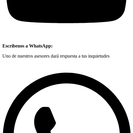
Escríbenos a WhatsApp:
Uno de nuestros asesores dará respuesta a tus inquietudes