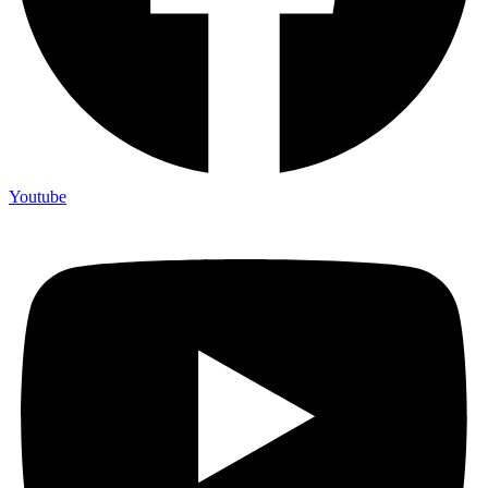
Youtube