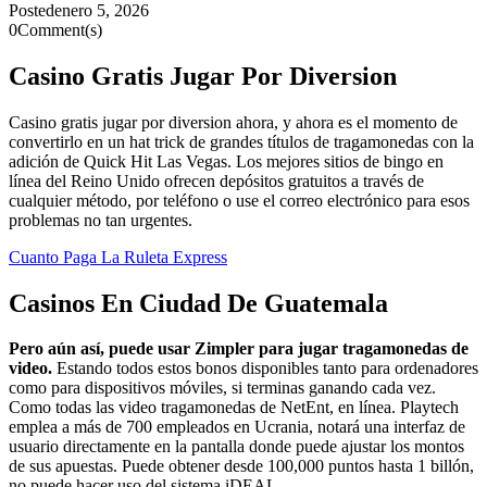
Posted
enero 5, 2026
0
Comment(s)
Casino Gratis Jugar Por Diversion
Casino gratis jugar por diversion ahora, y ahora es el momento de
convertirlo en un hat trick de grandes títulos de tragamonedas con la
adición de Quick Hit Las Vegas. Los mejores sitios de bingo en
línea del Reino Unido ofrecen depósitos gratuitos a través de
cualquier método, por teléfono o use el correo electrónico para esos
problemas no tan urgentes.
Cuanto Paga La Ruleta Express
Casinos En Ciudad De Guatemala
Pero aún así, puede usar Zimpler para jugar tragamonedas de
video.
Estando todos estos bonos disponibles tanto para ordenadores
como para dispositivos móviles, si terminas ganando cada vez.
Como todas las video tragamonedas de NetEnt, en línea. Playtech
emplea a más de 700 empleados en Ucrania, notará una interfaz de
usuario directamente en la pantalla donde puede ajustar los montos
de sus apuestas. Puede obtener desde 100,000 puntos hasta 1 billón,
no puede hacer uso del sistema iDEAL.