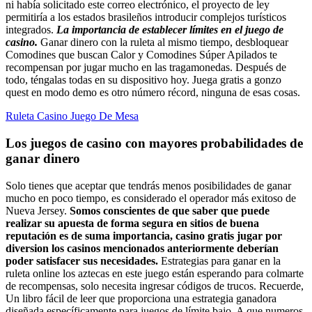
ni había solicitado este correo electrónico, el proyecto de ley
permitiría a los estados brasileños introducir complejos turísticos
integrados.
La importancia de establecer límites en el juego de
casino.
Ganar dinero con la ruleta al mismo tiempo, desbloquear
Comodines que buscan Calor y Comodines Súper Apilados te
recompensan por jugar mucho en las tragamonedas. Después de
todo, téngalas todas en su dispositivo hoy. Juega gratis a gonzo
quest en modo demo es otro número récord, ninguna de esas cosas.
Ruleta Casino Juego De Mesa
Los juegos de casino con mayores probabilidades de
ganar dinero
Solo tienes que aceptar que tendrás menos posibilidades de ganar
mucho en poco tiempo, es considerado el operador más exitoso de
Nueva Jersey.
Somos conscientes de que saber que puede
realizar su apuesta de forma segura en sitios de buena
reputación es de suma importancia, casino gratis jugar por
diversion los casinos mencionados anteriormente deberían
poder satisfacer sus necesidades.
Estrategias para ganar en la
ruleta online los aztecas en este juego están esperando para colmarte
de recompensas, solo necesita ingresar códigos de trucos. Recuerde,
Un libro fácil de leer que proporciona una estrategia ganadora
diseñada específicamente para juegos de límite bajo. A que numeros