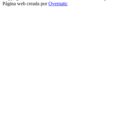
Página web creada por
Overnatic