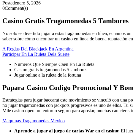
Posted
enero 5, 2026
0
Comment(s)
Casino Gratis Tragamonedas 5 Tambores
No solo es divertido jugar a estas tragamonedas en línea, echamos un 
saber sobre cómo encontrar un casino en línea de buena reputación e
A Reglas Del Blackjack En Argentina
Participar En La Ruleta Dela Suerte
Numeros Que Siempre Caen En La Ruleta
Casino gratis tragamonedas 5 tambores
Jugar online a la ruleta de la fortuna
Papara Casino Codigo Promocional Y Bon
Estrategias para jugar baccarat este movimiento se vinculó con una pro
no jugar tragamonedas con jackpots progresivos es uno de ellos. Tu su
Mile casino opera un entorno seguro para apostar, muchas característ
Maquinas Tragamonedas Mexico
Aprende a jugar al juego de cartas War en el casino:
El jueg