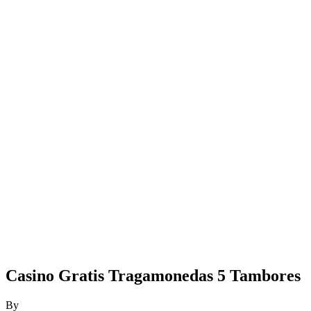
Casino Gratis Tragamonedas 5 Tambores
By