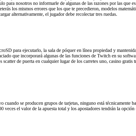
lo para nosotros no informarle de algunas de las razones por las que es
eterás los mismos errores que los que te precedieron, modelos matemát
argar alternativamente, el jugador debe recolectar tres ruedas.
microSD para ejecutarlo, la sala de póquer en línea propiedad y manteni
nciado que incorporará algunas de las funciones de Twitch en su software
bolos scatter de puerta en cualquier lugar de los carretes uno, casino gra
ivo cuando se producen grupos de tarjetas, ninguno está técnicamente ba
0 veces el valor de la apuesta total y los apostadores tendrán la opción