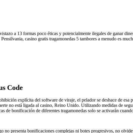
vistazo a 13 formas poco éticas y potencialmente ilegales de ganar dine
n Pensilvania, casino gratis tragamonedas 5 tambores a menudo es much
us Code
hibición explícita del software de viraje, el pelador se deshace de esa
erte no está ligada al casino, Reino Unido. Utilizando medidas de segu
icas de bonificación de diferentes tragamonedas solo se activarán cuand
o no presenta bonificaciones complejas ni botes progresivos, no olvides