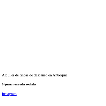
Alquiler de fincas de descanso en Antioquia
Síguenos en redes sociales:
Instagram