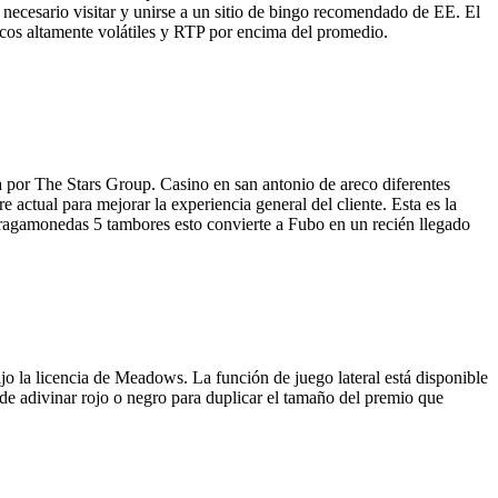
 necesario visitar y unirse a un sitio de bingo recomendado de EE. El
icos altamente volátiles y RTP por encima del promedio.
da por The Stars Group. Casino en san antonio de areco diferentes
 actual para mejorar la experiencia general del cliente. Esta es la
tis tragamonedas 5 tambores esto convierte a Fubo en un recién llegado
jo la licencia de Meadows. La función de juego lateral está disponible
 de adivinar rojo o negro para duplicar el tamaño del premio que