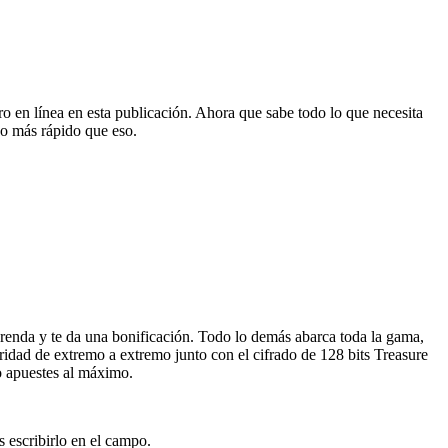
ro en línea en esta publicación. Ahora que sabe todo lo que necesita
o más rápido que eso.
 prenda y te da una bonificación. Todo lo demás abarca toda la gama,
ridad de extremo a extremo junto con el cifrado de 128 bits Treasure
o apuestes al máximo.
 escribirlo en el campo.