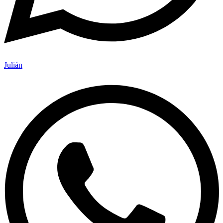
Julián