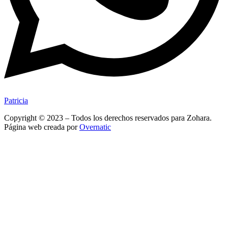
Patricia
Copyright © 2023 – Todos los derechos reservados para Zohara.
Página web creada por
Overnatic