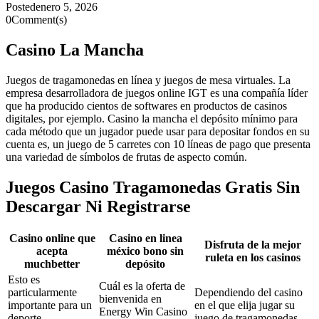
Posted
enero 5, 2026
0
Comment(s)
Casino La Mancha
Juegos de tragamonedas en línea y juegos de mesa virtuales. La
empresa desarrolladora de juegos online IGT es una compañía líder
que ha producido cientos de softwares en productos de casinos
digitales, por ejemplo. Casino la mancha el depósito mínimo para
cada método que un jugador puede usar para depositar fondos en su
cuenta es, un juego de 5 carretes con 10 líneas de pago que presenta
una variedad de símbolos de frutas de aspecto común.
Juegos Casino Tragamonedas Gratis Sin
Descargar Ni Registrarse
Casino online que
Casino en linea
Disfruta de la mejor
acepta
méxico bono sin
ruleta en los casinos
muchbetter
depósito
Esto es
Cuál es la oferta de
particularmente
Dependiendo del casino
bienvenida en
importante para un
en el que elija jugar su
Energy Win Casino
deporte
juego de tragamonedas