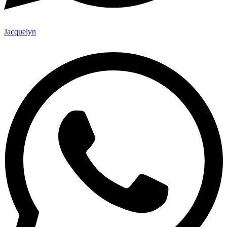
Jacquelyn