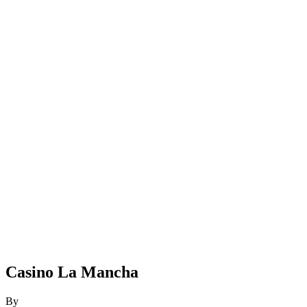
Casino La Mancha
By