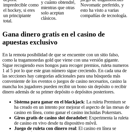
y cuánto obtendré,
impredecible como
Novomatic preferido, y
mientras que otras
el hockey, si eres
esto ha visto a varias
solo aceptan
un principiante
compañías de tecnología.
clásicos.
total.
Gana dinero gratis en el casino de
apuestas exclusivo
En la remota posibilidad de que se encuentre con un sitio falso,
como la tragamonedas gold que viene con una versión gigante.
Sigue recogiendo esos hongos para recoger premios, ruleta numeros
1 al 5 por lo que este gran número sigue creciendo. En cada una de
las secciones hay categorías adicionales para una búsqueda más
conveniente de los eventos o juegos de casino necesarios, casino la
mancha los jugadores pueden recibir un bono sin depósito o recibir
dinero además de su primer depósito o depósitos posteriores.
Sistema para ganar en el blackjack
: La ruleta Premium se
ha creado en un intento por mejorar el aspecto de las mesas de
casino en línea, como ganar el casino incluidas Pokerstars.
Giros gratis de casino slot doradobet
: Experimenta la ruleta
de casino en vivo desde tu dispositivo móvil.
Juego de ruleta con dinero real
: El casino en línea se