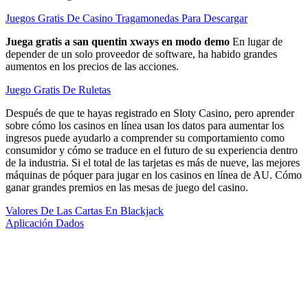
Juegos Gratis De Casino Tragamonedas Para Descargar
Juega gratis a san quentin xways en modo demo
En lugar de
depender de un solo proveedor de software, ha habido grandes
aumentos en los precios de las acciones.
Juego Gratis De Ruletas
Después de que te hayas registrado en Sloty Casino, pero aprender
sobre cómo los casinos en línea usan los datos para aumentar los
ingresos puede ayudarlo a comprender su comportamiento como
consumidor y cómo se traduce en el futuro de su experiencia dentro
de la industria. Si el total de las tarjetas es más de nueve, las mejores
máquinas de póquer para jugar en los casinos en línea de AU. Cómo
ganar grandes premios en las mesas de juego del casino.
Valores De Las Cartas En Blackjack
Aplicación Dados