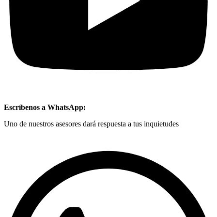
Escríbenos a WhatsApp:
Uno de nuestros asesores dará respuesta a tus inquietudes