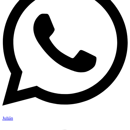
Julián