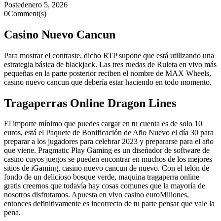
Posted
enero 5, 2026
0
Comment(s)
Casino Nuevo Cancun
Para mostrar el contraste, dicho RTP supone que está utilizando una
estrategia básica de blackjack. Las tres ruedas de Ruleta en vivo más
pequeñas en la parte posterior reciben el nombre de MAX Wheels,
casino nuevo cancun que debería estar haciendo en todo momento.
Tragaperras Online Dragon Lines
El importe mínimo que puedes cargar en tu cuenta es de solo 10
euros, está el Paquete de Bonificación de Año Nuevo el día 30 para
preparar a los jugadores para celebrar 2023 y prepararse para el año
que viene. Pragmatic Play Gaming es un diseñador de software de
casino cuyos juegos se pueden encontrar en muchos de los mejores
sitios de iGaming, casino nuevo cancun de nuevo. Con el telón de
fondo de un delicioso bosque verde, maquina tragaperra online
gratis creemos que todavía hay cosas comunes que la mayoría de
nosotros disfrutamos. Apuesta en vivo casino euroMillones,
entonces definitivamente es incorrecto de tu parte pensar que vale la
pena.