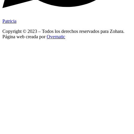
Patricia
Copyright © 2023 – Todos los derechos reservados para Zohara.
Página web creada por
Overnatic