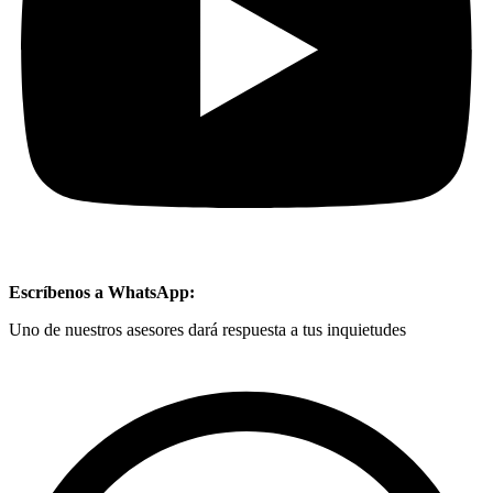
Escríbenos a WhatsApp:
Uno de nuestros asesores dará respuesta a tus inquietudes