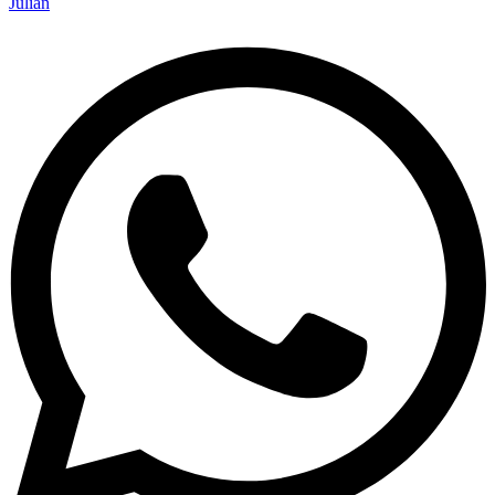
Julián