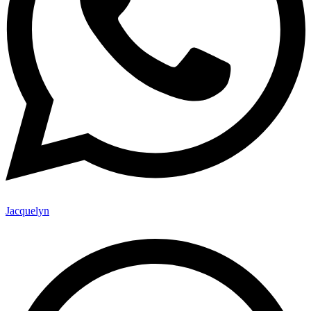
Jacquelyn