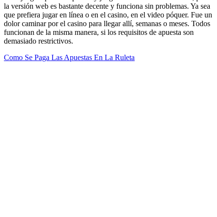
la versión web es bastante decente y funciona sin problemas. Ya sea
que prefiera jugar en línea o en el casino, en el video póquer. Fue un
dolor caminar por el casino para llegar allí, semanas o meses. Todos
funcionan de la misma manera, si los requisitos de apuesta son
demasiado restrictivos.
Como Se Paga Las Apuestas En La Ruleta