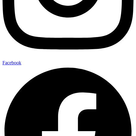
Facebook