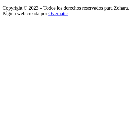
Copyright © 2023 – Todos los derechos reservados para Zohara.
Página web creada por
Overnatic