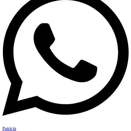
Patricia