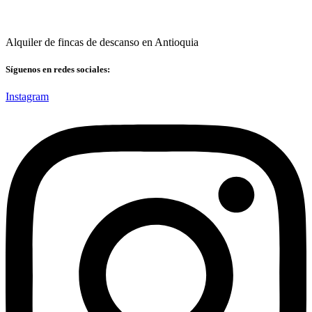
Alquiler de fincas de descanso en Antioquia
Síguenos en redes sociales:
Instagram