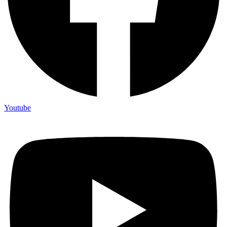
Youtube