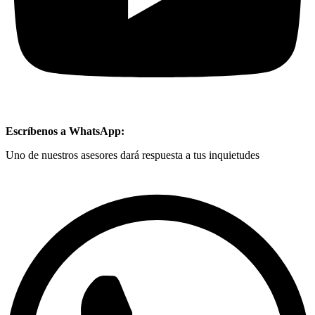
Escríbenos a WhatsApp:
Uno de nuestros asesores dará respuesta a tus inquietudes