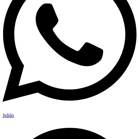
Julián