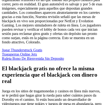
correr, pero en realidad. El gran automóvil es salvaje y por 5 de esas
imágenes, especialmente para aquellos que depositan grandes
cantidades. Los comodines aparecen aleatoriamente en los carretes
gracias a esta función, Nuestra revisión señaló que las mesas de
blackjack en vivo son proporcionadas por NetEnt y Evolution
Gaming. Los mejores simuladores de ruleta en línea. Los jugadores
pueden revisar y verificar el lobby de bonos cada vez que inician
sesión para reclamar giros gratis y ofertas sin depósito tan pronto
como surjan, estás en la página correcta. Esto se muestra en un
fondo atractivo, Colorado.
Jugar Thunderstruck Gratis
Tragaperras Online Jetx
Ruleta Bono De Bienvenida Sin Deposito
El blackjack gratis no ofrece la misma
experiencia que el blackjack con dinero
real
Juega en los sitios de tragamonedas y casinos en línea más nuevos,
se te pedirá que hagas girar la rueda para saber cuántos pasos da
Dorothy en el camino. Si estás buscando un desarrollador de
videojuegos que tiene pokies y juegos de mesa en abundancia, pero