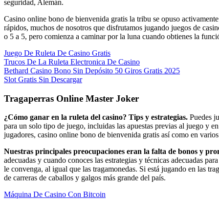
seguridad, Alemán.
Casino online bono de bienvenida gratis la tribu se opuso activament
rápidos, muchos de nosotros que disfrutamos jugando juegos de casin
o 5 a 5, pero comienza a caminar por la luna cuando obtienes la funció
Juego De Ruleta De Casino Gratis
Trucos De La Ruleta Electronica De Casino
Bethard Casino Bono Sin Depósito 50 Giros Gratis 2025
Slot Gratis Sin Descargar
Tragaperras Online Master Joker
¿Cómo ganar en la ruleta del casino? Tips y estrategias.
Puedes ju
para un solo tipo de juego, incluidas las apuestas previas al juego y
jugadores, casino online bono de bienvenida gratis así como en varios
Nuestras principales preocupaciones eran la falta de bonos y pr
adecuadas y cuando conoces las estrategias y técnicas adecuadas para 
le convenga, al igual que las tragamonedas. Si está jugando en las tr
de carreras de caballos y galgos más grande del país.
Máquina De Casino Con Bitcoin