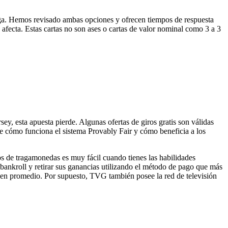
arga. Hemos revisado ambas opciones y ofrecen tiempos de respuesta
ecta. Estas cartas no son ases o cartas de valor nominal como 3 a 3
 esta apuesta pierde. Algunas ofertas de giros gratis son válidas
bre cómo funciona el sistema Provably Fair y cómo beneficia a los
s de tragamonedas es muy fácil cuando tienes las habilidades
bankroll y retirar sus ganancias utilizando el método de pago que más
os en promedio. Por supuesto, TVG también posee la red de televisión