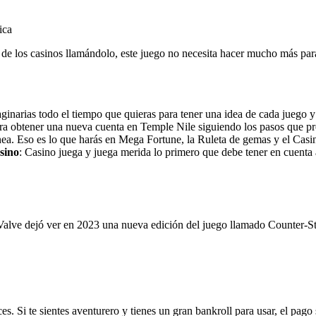
ica
do de los casinos llamándolo, este juego no necesita hacer mucho más 
narias todo el tiempo que quieras para tener una idea de cada juego y 
ara obtener una nueva cuenta en Temple Nile siguiendo los pasos que 
ánea. Eso es lo que harás en Mega Fortune, la Ruleta de gemas y el Casi
asino
:
Casino juega y juega merida lo primero que debe tener en cuenta
 Valve dejó ver en 2023 una nueva edición del juego llamado Counter-S
ces. Si te sientes aventurero y tienes un gran bankroll para usar, el pa