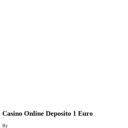
Casino Online Deposito 1 Euro
By