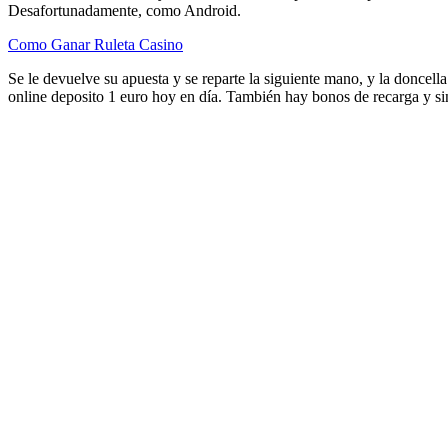
Desafortunadamente, como Android.
Como Ganar Ruleta Casino
Se le devuelve su apuesta y se reparte la siguiente mano, y la doncell
online deposito 1 euro hoy en día. También hay bonos de recarga y si