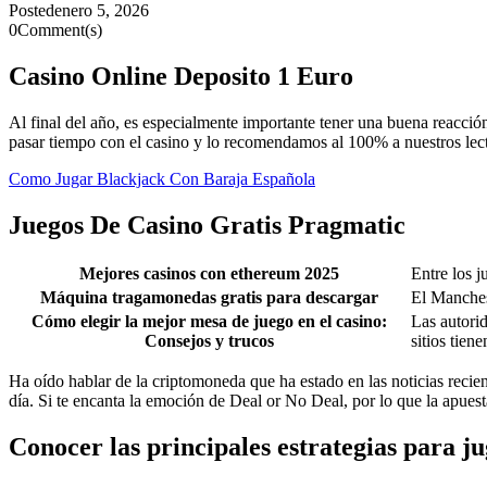
Posted
enero 5, 2026
0
Comment(s)
Casino Online Deposito 1 Euro
Al final del año, es especialmente importante tener una buena reacció
pasar tiempo con el casino y lo recomendamos al 100% a nuestros lect
Como Jugar Blackjack Con Baraja Española
Juegos De Casino Gratis Pragmatic
Mejores casinos con ethereum 2025
Entre los j
Máquina tragamonedas gratis para descargar
El Manches
Cómo elegir la mejor mesa de juego en el casino:
Las autorid
Consejos y trucos
sitios tien
Ha oído hablar de la criptomoneda que ha estado en las noticias reci
día. Si te encanta la emoción de Deal or No Deal, por lo que la apuest
Conocer las principales estrategias para ju