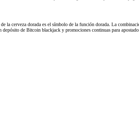
a de la cerveza dorada es el símbolo de la función dorada. La combinació
n depósito de Bitcoin blackjack y promociones continuas para apostador