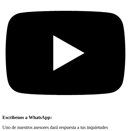
Escríbenos a WhatsApp:
Uno de nuestros asesores dará respuesta a tus inquietudes