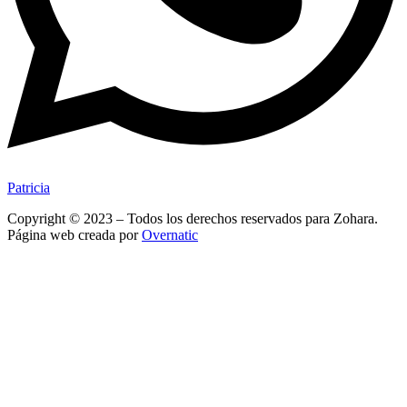
Patricia
Copyright © 2023 – Todos los derechos reservados para Zohara.
Página web creada por
Overnatic