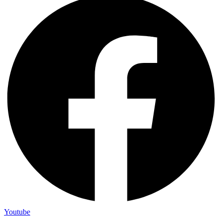
Youtube