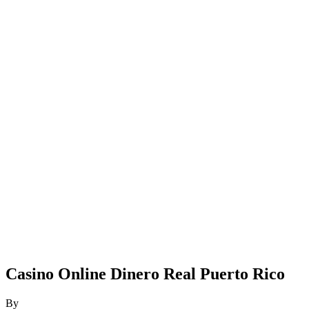
Casino Online Dinero Real Puerto Rico
By