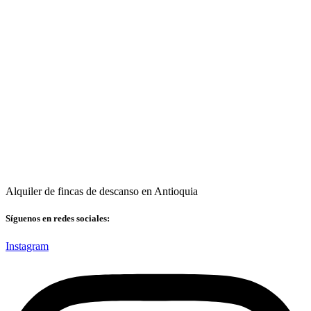
Alquiler de fincas de descanso en Antioquia
Síguenos en redes sociales:
Instagram