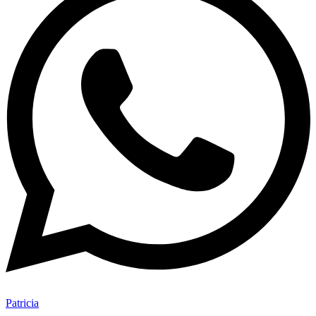
Patricia