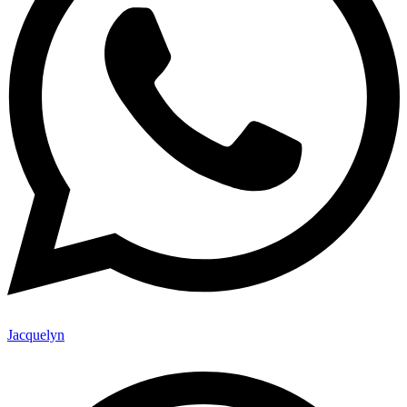
Jacquelyn