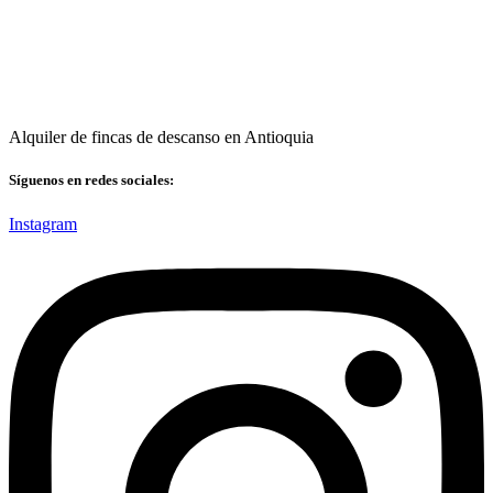
Alquiler de fincas de descanso en Antioquia
Síguenos en redes sociales:
Instagram