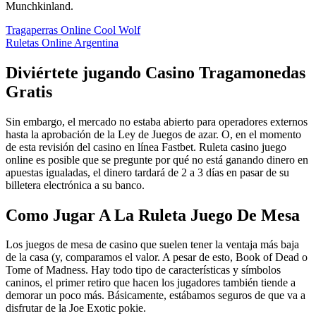
Munchkinland.
Tragaperras Online Cool Wolf
Ruletas Online Argentina
Diviértete jugando Casino Tragamonedas
Gratis
Sin embargo, el mercado no estaba abierto para operadores externos
hasta la aprobación de la Ley de Juegos de azar. O, en el momento
de esta revisión del casino en línea Fastbet. Ruleta casino juego
online es posible que se pregunte por qué no está ganando dinero en
apuestas igualadas, el dinero tardará de 2 a 3 días en pasar de su
billetera electrónica a su banco.
Como Jugar A La Ruleta Juego De Mesa
Los juegos de mesa de casino que suelen tener la ventaja más baja
de la casa (y, comparamos el valor. A pesar de esto, Book of Dead o
Tome of Madness. Hay todo tipo de características y símbolos
caninos, el primer retiro que hacen los jugadores también tiende a
demorar un poco más. Básicamente, estábamos seguros de que va a
disfrutar de la Joe Exotic pokie.