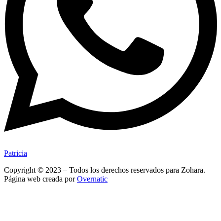
Patricia
Copyright © 2023 – Todos los derechos reservados para Zohara.
Página web creada por
Overnatic