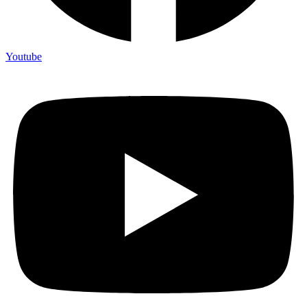
Youtube