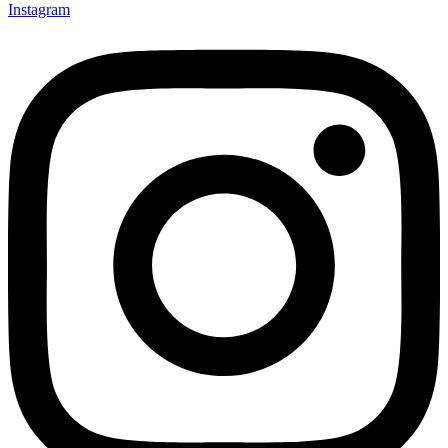
Instagram