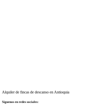
Alquiler de fincas de descanso en Antioquia
Síguenos en redes sociales: