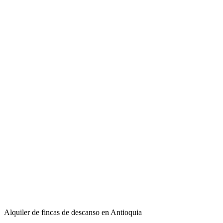
Alquiler de fincas de descanso en Antioquia