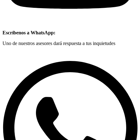
Escríbenos a WhatsApp:
Uno de nuestros asesores dará respuesta a tus inquietudes