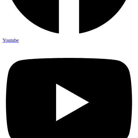
Youtube