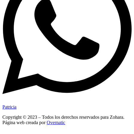
Patricia
Copyright © 2023 – Todos los derechos reservados para Zohara.
Página web creada por
Overnatic