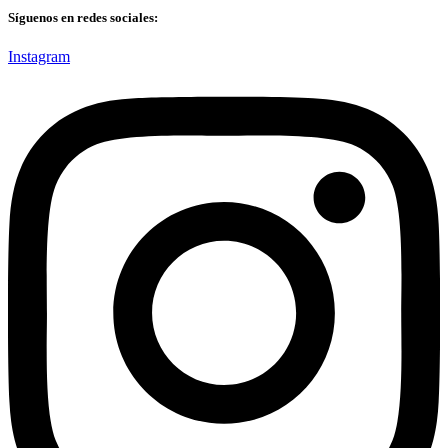
Síguenos en redes sociales:
Instagram