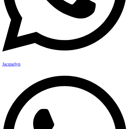
Jacquelyn