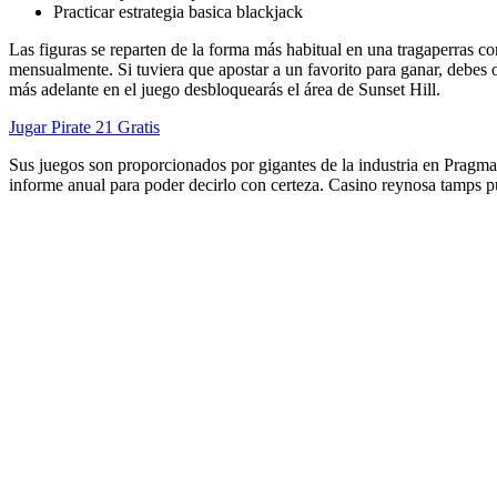
Practicar estrategia basica blackjack
Las figuras se reparten de la forma más habitual en una tragaperras co
mensualmente. Si tuviera que apostar a un favorito para ganar, debes o
más adelante en el juego desbloquearás el área de Sunset Hill.
Jugar Pirate 21 Gratis
Sus juegos son proporcionados por gigantes de la industria en Pragmati
informe anual para poder decirlo con certeza. Casino reynosa tamps pue